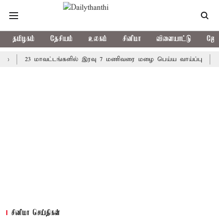
தமிழகம்
தேசியம்
உலகம்
சினிமா
விளையாட்டு
ஜோத
23 மாவட்டங்களில் இரவு 7 மணிவரை மழை பெய்ய வாய்ப்பு
கொரிய 
சினிமா செய்திகள்