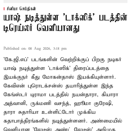
சினிமா செய்திகள்
யாஷ் நடித்துள்ள 'டாக்‌ஸிக்' படத்தின்
டிரெய்லர் வெளியானது
Published on
:
08 Aug 2026, 3:18 pm
'கே.ஜி.எப்' படங்களின் வெற்றிக்குப் பிறகு நடிகர்
யாஷ் நடித்துள்ள 'டாக்ஸிக்' திரைப்படத்தை
இயக்குநர் கீது மோகன்தாஸ் இயக்கியுள்ளார்.
கேவிஎன் புரொடக்சன்ஸ் தயாரித்துள்ள இந்த
கேங்ஸ்டர் டிராமா படத்தில் நயன்தாரா, கியாரா
அத்வானி, ருக்மணி வசந்த், ஹூமா குரேஷி,
தாரா சுதாரியா உள்ளிட்டோர் முக்கிய
கதாபாத்திரங்களில் நடித்துள்ளனர். அண்மையில்
வெளியான 'லேடீஸ் அண்ட் லேடீஸ்' அறிமுக