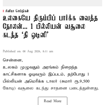
சினிமா செய்திகள்
உலகையே திரும்பிப் பார்க்க வைத்த
நோலன்... 1 பில்லியன் வசூலை
கடந்த ‘தி ஒடிஸி’
Published on
:
08 Aug 2026, 8:11 am
சென்னை,
உலகம் முழுவதும் அரங்கம் நிறைந்த
காட்சிகளாக ஓடிவரும் இப்படம், தற்போது 1
பில்லியன் அமெரிக்க டாலர் (சுமார் ரூ.9,500
கோடி) வசூலை கடந்து சாதனை படைத்துள்ளது.
Read More