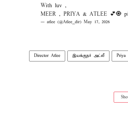
With luv ,
MEER , PRIYA & ATLEE 💕🧿
p
— atlee (@Atlee_dir)
May 17, 2026
Director Atlee
இயக்குநர் அட்லீ
Priya
Sh