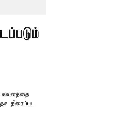
டப்படும்
ிய கவனத்தை
ேச திரைப்பட