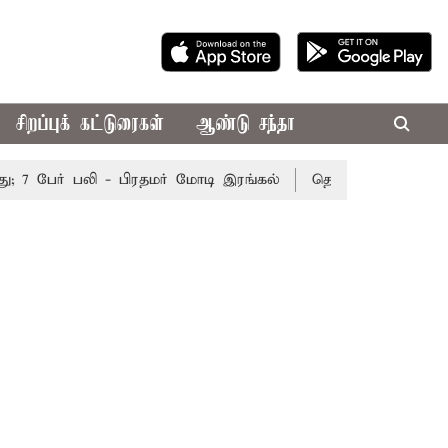
சிறப்புக் கட்டுரைகள்
ஆண்டு சந்தா
7 பேர் பலி - பிரதமர் மோடி இரங்கல்
தொகுதி மறுவரையறை நட