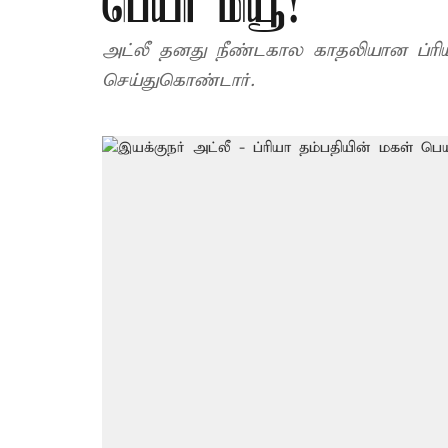
பெயர் மியூ!
அட்லீ தனது நீண்டகால காதலியான ப்ர
செய்துகொண்டார்.