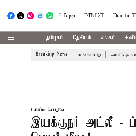
E-Paper
DTNEXT
Thanthi 
தமிழகம்
தேசியம்
உலகம்
சினி
Breaking News
 14-ம் தேதி விசாரணை - சுப்ரீம் கோர்ட்டு
அமர்நாத் யாத்திர
சினிமா செய்திகள்
இயக்குநர் அட்லீ - ப