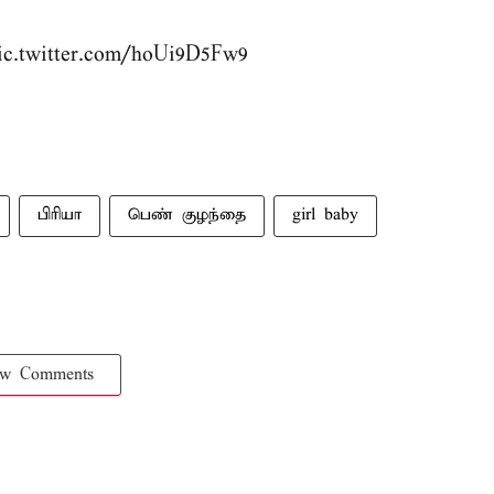
ic.twitter.com/hoUi9D5Fw9
பிரியா
பெண் குழந்தை
girl baby
ow Comments