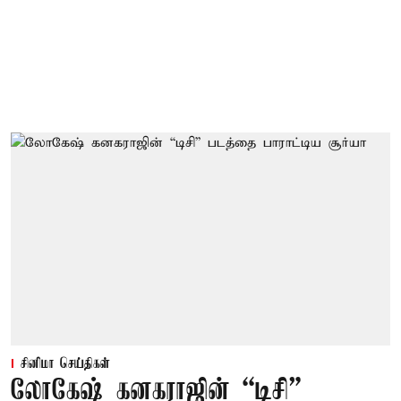
சினிமா செய்திகள்
லோகேஷ் கனகராஜின் “டிசி”