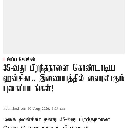
சினிமா செய்திகள்
35-வது பிறந்தநாளை கொண்டாடிய
ஹன்சிகா.. இணையத்தில் வைரலாகும்
புகைப்படங்கள்!
Published on
:
10 Aug 2026, 8:03 am
டிகை ஹன்சிகா தனது 35-வது பிறந்தநாளை
நேற்று கொண்டாடினார். பிறந்தநாள்