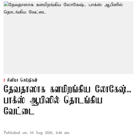
சினிமா செய்திகள்
தேவதாஸாக களமிறங்கிய லோகேஷ்..
பாக்ஸ் ஆபிஸில் தொடங்கிய
வேட்டை
Published on
:
10 Aug 2026, 4:46 am