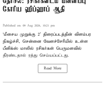
நெரிசல்: ரசிகர்களிடம் மன்னிப்பு
கோரிய ஹிப்ஹாப் ஆதி
Published on
:
09 Aug 2026, 10:21 pm
‘மீசைய முறுக்கு 2’ திரைப்படத்தின் விளம்பர
நிகழ்ச்சி, சென்னை வேளச்சேரியில் உள்ள
பீனிக்ஸ் மாலில் ரசிகர்கள் பெருமளவில்
திரண்டதால் ரத்து செய்யப்பட்டது.
Read More