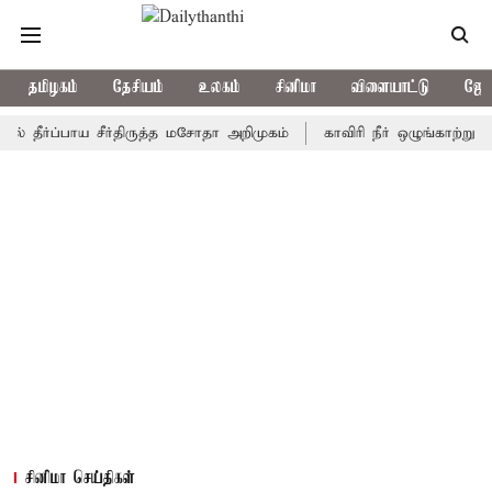
தமிழகம்
தேசியம்
உலகம்
சினிமா
விளையாட்டு
ஜோத
ப்பாய சீர்திருத்த மசோதா அறிமுகம்
காவிரி நீர் ஒழுங்காற்று குழு ந
சினிமா செய்திகள்