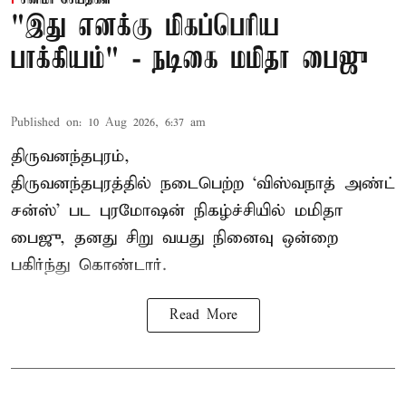
சினிமா செய்திகள்
"இது எனக்கு மிகப்பெரிய
பாக்கியம்" - நடிகை மமிதா பைஜு
Published on
:
10 Aug 2026, 6:37 am
திருவனந்தபுரம்,
திருவனந்தபுரத்தில் நடைபெற்ற ‘விஸ்வநாத் அண்ட்
சன்ஸ்’ பட புரமோஷன் நிகழ்ச்சியில் மமிதா
பைஜு, தனது சிறு வயது நினைவு ஒன்றை
பகிர்ந்து கொண்டார்.
Read More