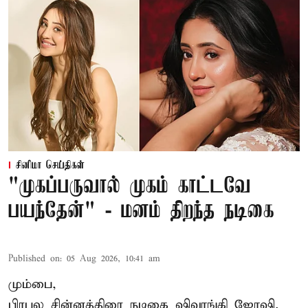
சினிமா செய்திகள்
"முகப்பருவால் முகம் காட்டவே
பயந்தேன்" - மனம் திறந்த நடிகை
Published on
:
05 Aug 2026, 10:41 am
மும்பை,
பிரபல சின்னத்திரை நடிகை
ஷிவாங்கி ஜோஷி
,