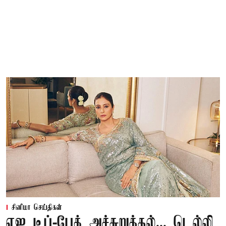
சினிமா செய்திகள்
ஏஐ டீப்-பேக் அச்சுறுத்தல்... டெல்லி