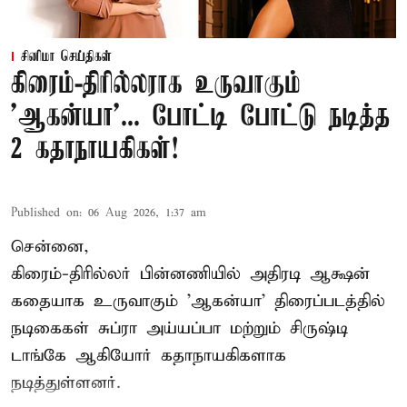
சினிமா செய்திகள்
கிரைம்-திரில்லராக உருவாகும்
'ஆகன்யா'... போட்டி போட்டு நடித்த
2 கதாநாயகிகள்!
Published on
:
06 Aug 2026, 1:37 am
சென்னை,
கிரைம்-திரில்லர் பின்னணியில் அதிரடி ஆக்ஷன்
கதையாக உருவாகும் 'ஆகன்யா' திரைப்படத்தில்
நடிகைகள் சுப்ரா அய்யப்பா மற்றும் சிருஷ்டி
டாங்கே ஆகியோர் கதாநாயகிகளாக
நடித்துள்ளனர்.