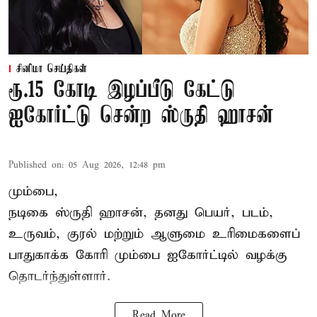
சினிமா செய்திகள்
ரூ.15 கோடி இழப்பீடு கேட்டு
ஐகோர்ட்டு சென்ற ஸ்ருதி ஹாசன்
Published on
:
05 Aug 2026, 12:48 pm
மும்பை,
நடிகை
ஸ்ருதி ஹாசன்
, தனது பெயர், படம்,
உருவம், குரல் மற்றும் ஆளுமை உரிமைகளைப்
பாதுகாக்க கோரி மும்பை ஐகோர்ட்டில் வழக்கு
தொடர்ந்துள்ளார்.
Read More