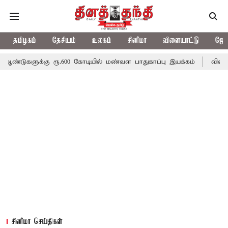
தமிழகம்
தேசியம்
உலகம்
சினிமா
விளையாட்டு
ஜோத
கு ரூ.600 கோடியில் மண்வள பாதுகாப்பு இயக்கம்
விவசாயிகளுக்கான 
சினிமா செய்திகள்