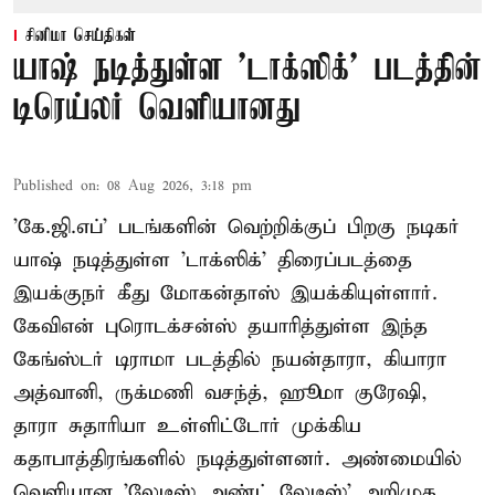
சினிமா செய்திகள்
யாஷ் நடித்துள்ள 'டாக்‌ஸிக்' படத்தின்
டிரெய்லர் வெளியானது
Published on
:
08 Aug 2026, 3:18 pm
'கே.ஜி.எப்' படங்களின் வெற்றிக்குப் பிறகு நடிகர்
யாஷ் நடித்துள்ள 'டாக்ஸிக்' திரைப்படத்தை
இயக்குநர் கீது மோகன்தாஸ் இயக்கியுள்ளார்.
கேவிஎன் புரொடக்சன்ஸ் தயாரித்துள்ள இந்த
கேங்ஸ்டர் டிராமா படத்தில் நயன்தாரா, கியாரா
அத்வானி, ருக்மணி வசந்த், ஹூமா குரேஷி,
தாரா சுதாரியா உள்ளிட்டோர் முக்கிய
கதாபாத்திரங்களில் நடித்துள்ளனர். அண்மையில்
வெளியான 'லேடீஸ் அண்ட் லேடீஸ்' அறிமுக