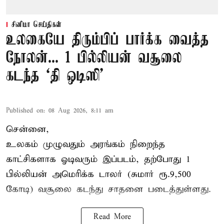
சினிமா செய்திகள்
உலகையே திரும்பிப் பார்க்க வைத்த
நோலன்... 1 பில்லியன் வசூலை
கடந்த ‘தி ஒடிஸி’
Published on
:
08 Aug 2026, 8:11 am
சென்னை,
உலகம் முழுவதும் அரங்கம் நிறைந்த
காட்சிகளாக ஓடிவரும் இப்படம், தற்போது 1
பில்லியன் அமெரிக்க டாலர் (சுமார் ரூ.9,500
கோடி) வசூலை கடந்து சாதனை படைத்துள்ளது.
Read More