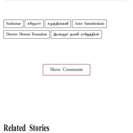
Sasikumar
சசிகுமார்
சமுத்திரக்கனி
Actor Samuthirakani
Director Dharani Rasendran
இயக்குநர் தரணி ராஜேந்திரன்
Show Comments
Related Stories