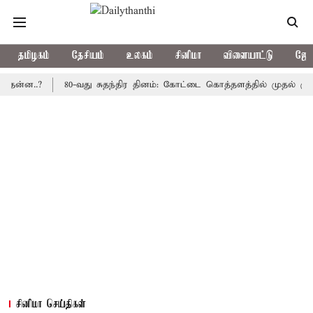
தமிழகம்
தேசியம்
உலகம்
சினிமா
விளையாட்டு
ஜோத
.?
80-வது சுதந்திர தினம்: கோட்டை கொத்தளத்தில் முதல் முறையாக த
சினிமா செய்திகள்