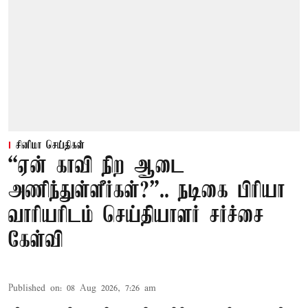
சினிமா செய்திகள்
“ஏன் காவி நிற ஆடை
அணிந்துள்ளீர்கள்?”.. நடிகை பிரியா
வாரியரிடம் செய்தியாளர் சர்ச்சை
கேள்வி
Published on
:
08 Aug 2026, 7:26 am