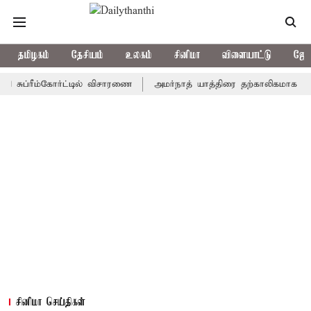
தமிழகம்
தேசியம்
உலகம்
சினிமா
விளையாட்டு
ஜோத
ரீம்கோர்ட்டில் விசாரணை
அமர்நாத் யாத்திரை தற்காலிகமாக நிறுத்தம்
சினிமா செய்திகள்