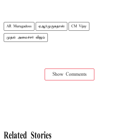
AR Murugadoss
ஏஆர்முருகதாஸ்
CM Vijay
முதல் அமைச்சர் விஜய்
Show Comments
Related Stories