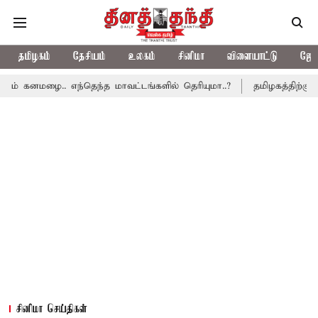
தமிழகம்
தேசியம்
உலகம்
சினிமா
விளையாட்டு
ஜோத
னமழை.. எந்தெந்த மாவட்டங்களில் தெரியுமா..?
தமிழகத்திற்கு நியா
சினிமா செய்திகள்