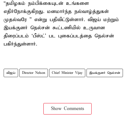
“தமிழகம் நம்பிக்கையுடன் உங்களை
எதிர்நோக்குகிறது. மனமார்ந்த நல்வாழ்த்துகள்
முதல்வரே ” என்று பதிவிட்டுள்ளார். விஜய் மற்றும்
இயக்குனர் நெல்சன் கூட்டணியில் உருவான
திரைப்படம் ‘பீஸ்ட்’ பட புகைப்படத்தை நெல்சன்
பகிர்ந்துள்ளார்.
விஜய்
Director Nelson
Chief Minister Vijay
இயக்குனர் ​நெல்சன்
Show Comments