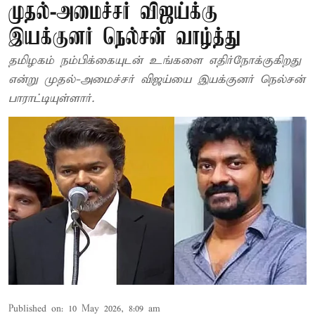
முதல்-அமைச்சர் விஜய்க்கு
இயக்குனர் ​நெல்சன் வாழ்த்து
தமிழகம் நம்பிக்கையுடன் உங்களை எதிர்நோக்குகிறது
என்று முதல்-அமைச்சர் விஜய்யை இயக்குனர் ​நெல்சன்
பாராட்டியுள்ளார்.
Published on
:
10 May 2026, 8:09 am