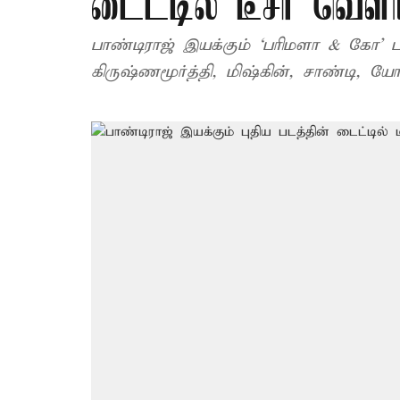
டைட்டில் டீசர் வெளி
பாண்டிராஜ் இயக்கும் ‘பரிமளா & கோ’ 