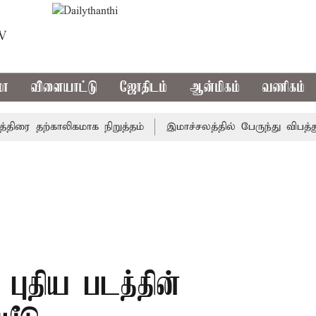
TV
மா
விளையாட்டு
ஜோதிடம்
ஆன்மிகம்
வணிகம்
 தற்காலிகமாக நிறுத்தம்
இமாச்சலத்தில் பேருந்து விபத்து; 7
 புதிய படத்தின்