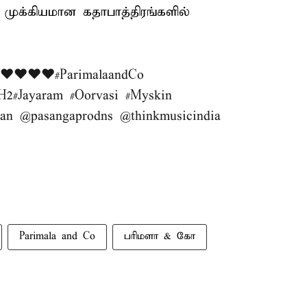
 முக்கியமான கதாபாத்திரங்களில்
️❤️❤️❤️❤️
#ParimalaandCo
H2
#Jayaram
#Oorvasi
#Myskin
an
@pasangaprodns
@thinkmusicindia
Parimala and Co
பரிமளா & கோ