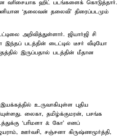
 என வரிசையாக ஹிட் படங்களைக் கொடுத்தார்.
வெளியான ‘தலைவன் தலைவி’ திரைப்படமும்
ட்டிலை அறிவித்துள்ளார். ஜியார்ஜி சி
 இந்தப் படத்தின் டைட்டில் டீசர் வீடியோ
த்தில் இருப்பதால் படத்தின் மீதான
 இயக்கத்தில் உருவாகியுள்ள புதிய
ியுள்ளது. லைகா, தமிழ்க்குமரன், பசங்க
படத்துக்கு ‘பரிமளா & கோ’ எனப்
ஜெயராம், ஊர்வசி, சஞ்சனா கிருஷ்ணமூர்த்தி,