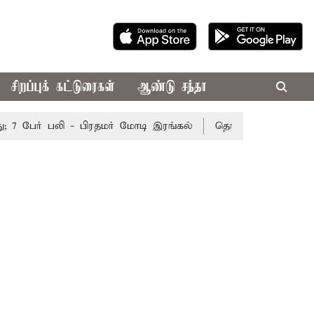
சிறப்புக் கட்டுரைகள்
ஆண்டு சந்தா
 பேர் பலி - பிரதமர் மோடி இரங்கல்
தொகுதி மறுவரையறை நடந