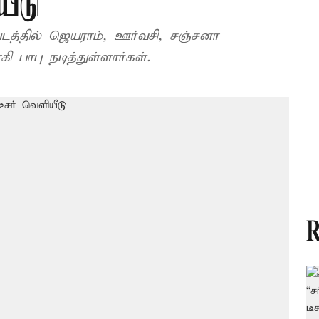
யீடு
படத்தில் ஜெயராம், ஊர்வசி, சஞ்சனா
கிருஷ்ணமூர்த்தி, மிஷ்கின், சாண்டி, யோகி பாபு நடித்துள்ளார்கள்.
R