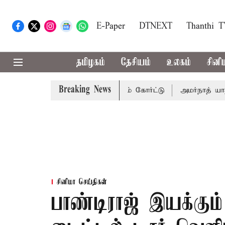
E-Paper
DTNEXT
Thanthi 
தமிழகம்
தேசியம்
உலகம்
சினி
Breaking News
14-ம் தேதி விசாரணை - சுப்ரீம் கோர்ட்டு
அமர்நாத் யாத்திரை
சினிமா செய்திகள்
பாண்டிராஜ் இயக்கும்