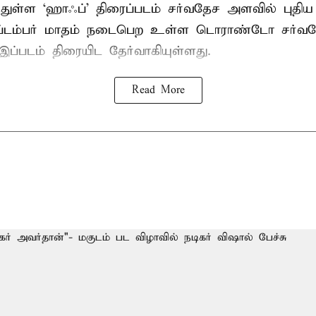
்துள்ள ‘ஹாஃப்’ திரைப்படம் சர்வதேச அளவில் புத
ெப்டம்பர் மாதம் நடைபெற உள்ள டொராண்டோ சர்வத
இப்படம் திரையிட தேர்வாகியுள்ளது.
Read More