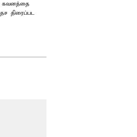
ிய கவனத்தை
ேச திரைப்பட