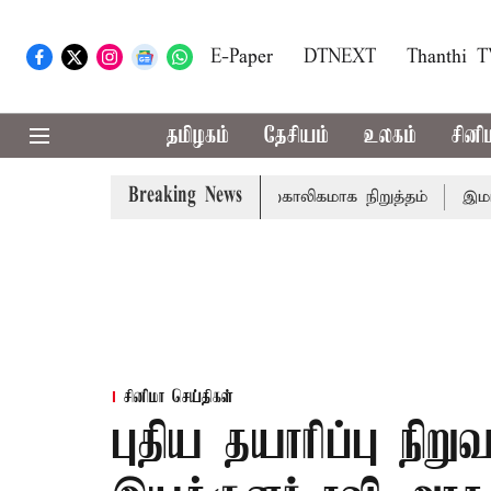
E-Paper
DTNEXT
Thanthi 
தமிழகம்
தேசியம்
உலகம்
சினி
Breaking News
ாரணை
அமர்நாத் யாத்திரை தற்காலிகமாக நிறுத்தம்
இமாச்சலத
சினிமா செய்திகள்
புதிய தயாரிப்பு நி