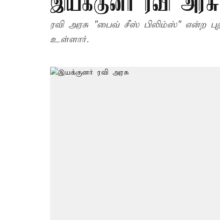
இயக்குனர் ரவி அரசு
ரவி அரசு "பைவ் சீஸ் பிலிம்ஸ்" என்ற ப
உள்ளார்.