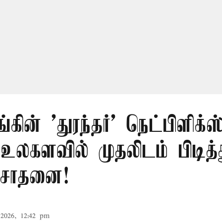
ங்கின் 'துரந்தர்' நெட்பிளிக்ஸ
 உலகளவில் முதலிடம் பிடித்
சாதனை!
2026, 12:42 pm