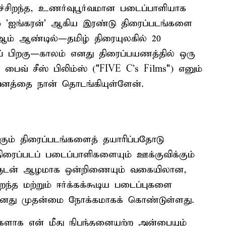
்சிறந்த, உணர்வுபூர்வமான படைப்பாளியாக
றும் 'ஐங்கரன்' ஆகிய இரண்டு திரைப்படங்களை
6-ஆம் ஆண்டில்—தமிழ் திரையுலகில் 20
் பிறகு—காலம் எனது திரைப்பயணத்தில் ஒரு
ு. பைவ் சீஸ் பிலிம்ஸ் ("FIVE C's Films") எனும்
றுவனத்தை நான் தொடங்கியுள்ளேன்.
்கும் திரைப்படங்களைத் தயாரிப்பதோடு
திரைப்படப் படைப்பாளிகளையும் ஊக்குவிக்கும்
களுடன் ஆழமாக ஒன்றிணையும் வகையிலான,
ந்த மற்றும் ஈர்க்கக்கூடிய படைப்புகளை
தனது முதன்மை நோக்கமாகக் கொண்டுள்ளது.
களாக என் மீது நிபந்தனையற்ற அன்பையும்