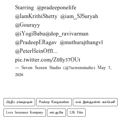
Starring
@pradeeponelife
@IamKrithiShetty
@iam_SJSuryah
@Gourayy
@iYogiBabu
@dop_ravivarman
@PradeepERagav
@muthurajthangvl
@PeterHeinOffl
…
pic.twitter.com/Z0lly37OUt
— Seven Screen Studio (@7screenstudio)
May 7,
2026
பிரதீப் ரங்கநாதன்
Pradeep Ranganathan
லவ் இன்சூரன்ஸ் கம்பெனி
Love Insurance Kompany
எல்.ஐ.கே
LIK Film