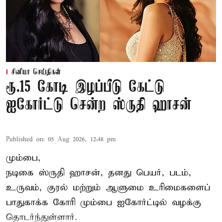
சினிமா செய்திகள்
ரூ.15 கோடி இழப்பீடு கேட்டு
ஐகோர்ட்டு சென்ற ஸ்ருதி ஹாசன்
Published on
:
05 Aug 2026, 12:48 pm
மும்பை,
நடிகை
ஸ்ருதி ஹாசன்
, தனது பெயர், படம்,
உருவம், குரல் மற்றும் ஆளுமை உரிமைகளைப்
பாதுகாக்க கோரி மும்பை ஐகோர்ட்டில் வழக்கு
தொடர்ந்துள்ளார்.