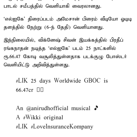
பாடல் சமீபத்தில் வெளியாகி வைரலானது.
‘எல்ஐகே’ திரைப்படம் அமேசான் பிரைம் வீடியோ ஓடிடி
தளத்தில் நேற்று (6-ந் தேதி) வெளியானது.
இந்நிலையில், விக்னேஷ் சிவன் இயக்கத்தில் பிரதீப்
ரங்கநாதன் நடித்த ‘எல்ஐகே’ படம் 25 நாட்களில்
ரூ.66.47 கோடி வசூலித்துள்ளதாக படக்குழு போஸ்டர்
வெளியிட்டு அறிவித்துள்ளது.
#LIK
25 days Worldwide GBOC is
66.47cr ❤️‍🔥
An
@anirudhofficial
musical 🎵
A
#Wikki
original
#LIK
#LoveInsuranceKompany