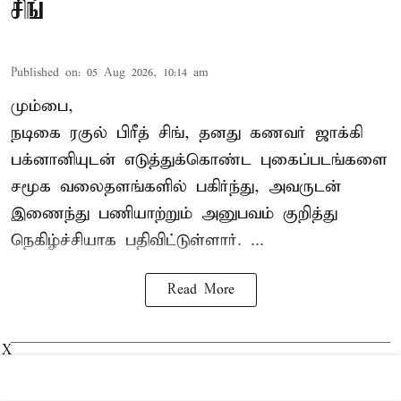
சிங்
Published on
:
05 Aug 2026, 10:14 am
மும்பை,
நடிகை
ரகுல் பிரீத் சிங்
, தனது கணவர் ஜாக்கி
பக்னானியுடன் எடுத்துக்கொண்ட புகைப்படங்களை
சமூக வலைதளங்களில் பகிர்ந்து, அவருடன்
இணைந்து பணியாற்றும் அனுபவம் குறித்து
நெகிழ்ச்சியாக பதிவிட்டுள்ளார். ...
Read More
X