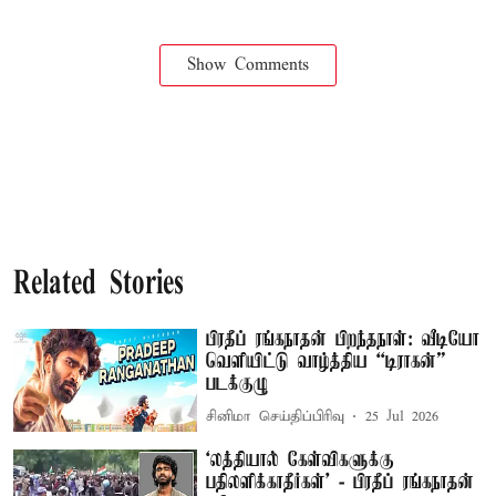
Show Comments
Related Stories
பிரதீப் ரங்கநாதன் பிறந்தநாள்: வீடியோ
வெளியிட்டு வாழ்த்திய “டிராகன்”
படக்குழு
சினிமா செய்திப்பிரிவு
25 Jul 2026
‘லத்தியால் கேள்விகளுக்கு
பதிலளிக்காதீர்கள்’ - பிரதீப் ரங்கநாதன்