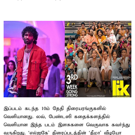
இப்படம் கடந்த 10ம் தேதி திரையரங்குகளில்
வெளியானது. லவ், பேண்டஸி கதைக்களத்தில்
வெளியான இந்த படம் இளசுகளை வெகுவாக கவர்ந்து
வருகிறது. ‘எல்ஐகே’ திரைப்படத்தின் ‘தீமா’ வீடியோ