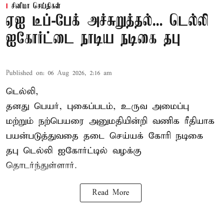
சினிமா செய்திகள்
ஏஐ டீப்-பேக் அச்சுறுத்தல்... டெல்லி
ஐகோர்ட்டை நாடிய நடிகை தபு
Published on
:
06 Aug 2026, 2:16 am
டெல்லி,
தனது பெயர், புகைப்படம், உருவ அமைப்பு
மற்றும் நற்பெயரை அனுமதியின்றி வணிக ரீதியாக
பயன்படுத்துவதை தடை செய்யக் கோரி நடிகை
தபு டெல்லி ஐகோர்ட்டில் வழக்கு
தொடர்ந்துள்ளார்.
Read More