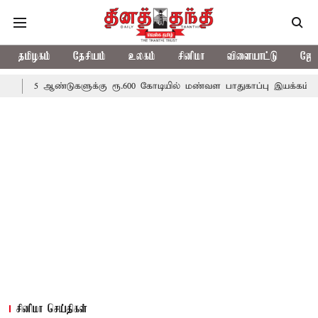
தமிழகம்
தேசியம்
உலகம்
சினிமா
விளையாட்டு
ஜோத
டுகளுக்கு ரூ.600 கோடியில் மண்வள பாதுகாப்பு இயக்கம்
விவசாயிகள
சினிமா செய்திகள்