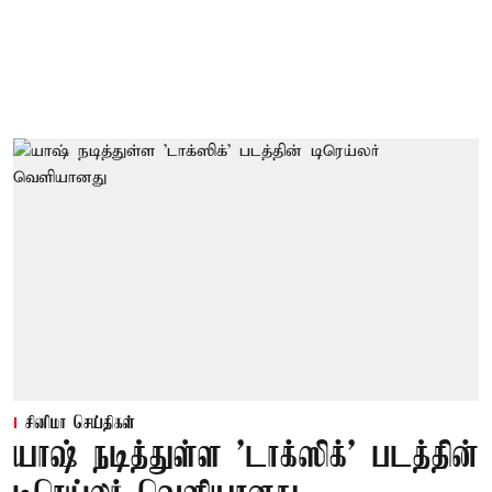
சினிமா செய்திகள்
யாஷ் நடித்துள்ள 'டாக்‌ஸிக்' படத்தின்