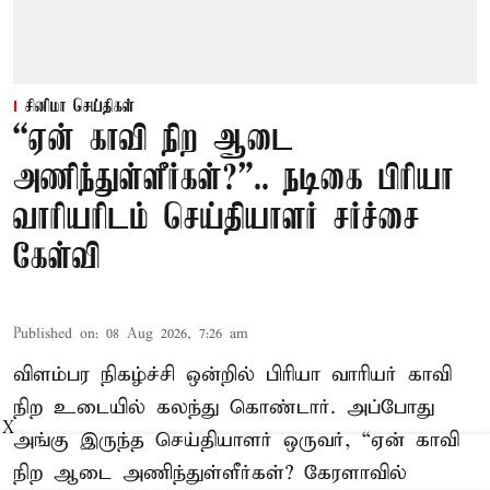
சினிமா செய்திகள்
“ஏன் காவி நிற ஆடை
அணிந்துள்ளீர்கள்?”.. நடிகை பிரியா
வாரியரிடம் செய்தியாளர் சர்ச்சை
கேள்வி
Published on
:
08 Aug 2026, 7:26 am
விளம்பர நிகழ்ச்சி ஒன்றில் பிரியா வாரியர் காவி
நிற உடையில் கலந்து கொண்டார். அப்போது
X
அங்கு இருந்த செய்தியாளர் ஒருவர், “ஏன் காவி
நிற ஆடை அணிந்துள்ளீர்கள்? கேரளாவில்