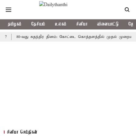
தமிழகம்
தேசியம்
உலகம்
சினிமா
விளையாட்டு
ஜோத
80-வது சுதந்திர தினம்: கோட்டை கொத்தளத்தில் முதல் முறையாக தேசிய 
சினிமா செய்திகள்