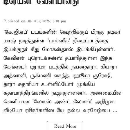
டிரெய்லர் வெளியானது
Published on
:
08 Aug 2026, 3:18 pm
'கே.ஜி.எப்' படங்களின் வெற்றிக்குப் பிறகு நடிகர்
யாஷ் நடித்துள்ள 'டாக்ஸிக்' திரைப்படத்தை
இயக்குநர் கீது மோகன்தாஸ் இயக்கியுள்ளார்.
கேவிஎன் புரொடக்சன்ஸ் தயாரித்துள்ள இந்த
கேங்ஸ்டர் டிராமா படத்தில் நயன்தாரா, கியாரா
அத்வானி, ருக்மணி வசந்த், ஹூமா குரேஷி,
தாரா சுதாரியா உள்ளிட்டோர் முக்கிய
கதாபாத்திரங்களில் நடித்துள்ளனர். அண்மையில்
வெளியான 'லேடீஸ் அண்ட் லேடீஸ்' அறிமுக
வீடியோ ரசிகர்களிடையே நல்ல வரவேற்பை ...
Read More