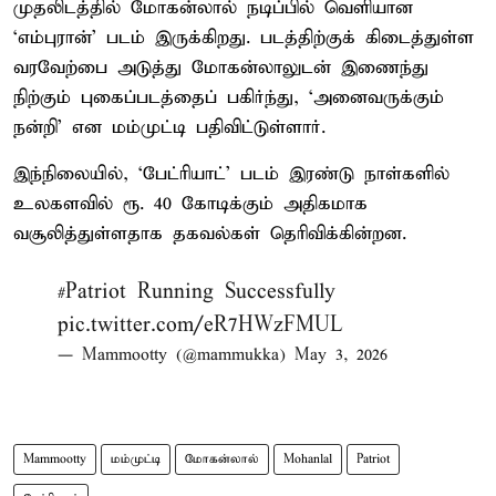
முதலிடத்தில் மோகன்லால் நடிப்பில் வெளியான
‘எம்புரான்’ படம் இருக்கிறது. படத்திற்குக் கிடைத்துள்ள
வரவேற்பை அடுத்து மோகன்லாலுடன் இணைந்து
நிற்கும் புகைப்படத்தைப் பகிர்ந்து, ‘அனைவருக்கும்
நன்றி’ என மம்முட்டி பதிவிட்டுள்ளார்.
இந்நிலையில், ‘பேட்ரியாட்’ படம் இரண்டு நாள்களில்
உலகளவில் ரூ. 40 கோடிக்கும் அதிகமாக
வசூலித்துள்ளதாக தகவல்கள் தெரிவிக்கின்றன.
#Patriot
Running Successfully
pic.twitter.com/eR7HWzFMUL
— Mammootty (@mammukka)
May 3, 2026
Mammootty
மம்முட்டி
மோகன்லால்
Mohanlal
Patriot