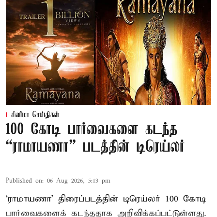
சினிமா செய்திகள்
100 கோடி பார்வைகளை கடந்த
“ராமாயணா” படத்தின் டிரெய்லர்
Published on
:
06 Aug 2026, 5:13 pm
‘ராமாயணா’ திரைப்படத்தின் டிரெய்லர் 100 கோடி
பார்வைகளைக் கடந்ததாக அறிவிக்கப்பட்டுள்ளது.