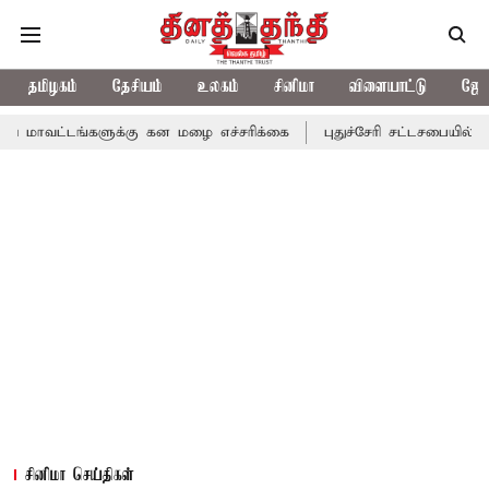
தமிழகம்
தேசியம்
உலகம்
சினிமா
விளையாட்டு
ஜோத
களுக்கு கன மழை எச்சரிக்கை
புதுச்சேரி சட்டசபையில் வரும் 24ம் த
சினிமா செய்திகள்