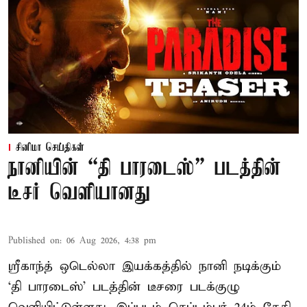
சினிமா செய்திகள்
நானியின் “தி பாரடைஸ்” படத்தின்
டீசர் வெளியானது
Published on
:
06 Aug 2026, 4:38 pm
ஸ்ரீகாந்த் ஒடெல்லா இயக்கத்தில் நானி நடிக்கும்
‘தி பாரடைஸ்’ படத்தின் டீசரை படக்குழு