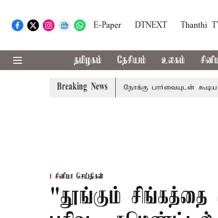
E-Paper
DTNEXT
Thanthi 
தமிழகம்
தேசியம்
உலகம்
சினி
Breaking News
 பிடிவாராண்ட்
தொலைநோக்கு பார்வையுடன் கூடிய வேளாண் ப
சினிமா செய்திகள்
"தூங்கும் சிங்கத்தை 