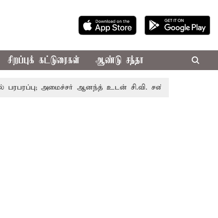
சிறப்புக் கட்டுரைகள்
ஆண்டு சந்தா
ு; அமைச்சர் ஆனந்த் உடன் சி.வி. சண்முகம், வேலுமணி சந்திப்ப