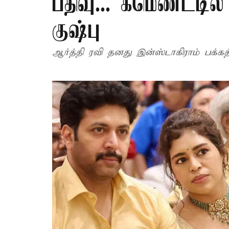
பதிவு... கமெண்ட்டில
குஷ்பு
ஆர்த்தி ரவி தனது இன்ஸ்டாகிராம் பக்கத