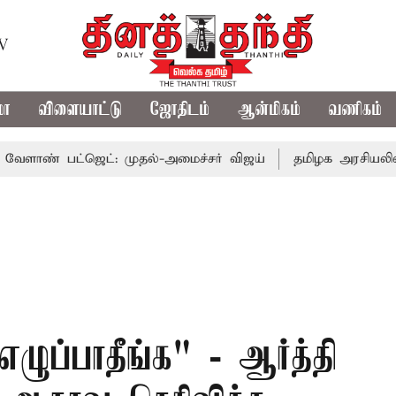
TV
மா
விளையாட்டு
ஜோதிடம்
ஆன்மிகம்
வணிகம்
ட்ஜெட்: முதல்-அமைச்சர் விஜய்
தமிழக அரசியலில் பரபரப்ப
எழுப்பாதீங்க" - ஆர்த்தி