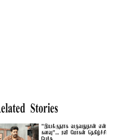
elated Stories
"இயக்குநராக வருவதுதான் என்
கனவு"... ரவி மோகன் நெகிழ்ச்சி
பேச்சு