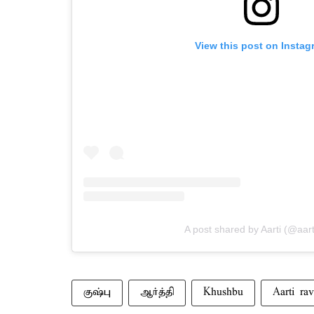
View this post on Instag
A post shared by Aarti (@aarti
குஷ்பு
ஆர்த்தி
Khushbu
Aarti rav