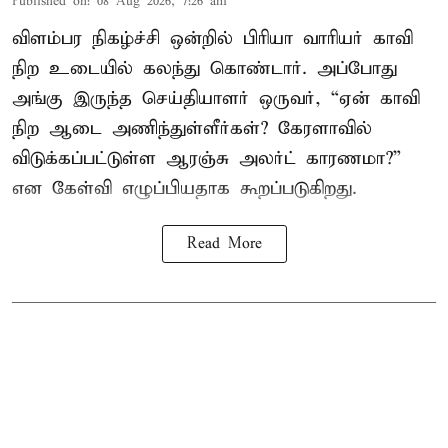
Published on
:
08 Aug 2026, 7:26 am
விளம்பர நிகழ்ச்சி ஒன்றில் பிரியா வாரியர் காவி
நிற உடையில் கலந்து கொண்டார். அப்போது
அங்கு இருந்த செய்தியாளர் ஒருவர், “ஏன் காவி
நிற ஆடை அணிந்துள்ளீர்கள்? கேரளாவில்
விடுக்கப்பட்டுள்ள ஆரஞ்சு அலர்ட் காரணமா?”
என கேள்வி எழுப்பியதாக கூறப்படுகிறது.
Read More