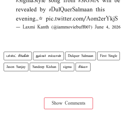
#SigmaStyle
song from
#SIGMA
will be
revealed by
#DulQuerSalmaan
this
evening..⭐
pic.twitter.com/Aom2erYkjS
— Laxmi Kanth (@iammoviebuff007)
June 4, 2026
பர்ஸ்ட் சிங்கிள்
துல்கர் சல்மான்
Dulquer Salmaan
First Single
Jason Sanjay
Sandeep Kishan
sigma
சிக்மா
Show Comments