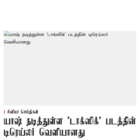
சினிமா செய்திகள்
யாஷ் நடித்துள்ள 'டாக்‌ஸிக்' படத்தின்
டிரெய்லர் வெளியானது