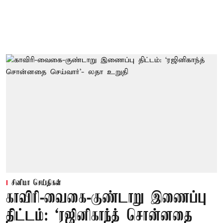
சினிமா செய்திகள்
காவிரி-வைகை-குண்டாறு இணைப்பு
திட்டம்: ‘ரஜினிகாந்த் சொன்னதை