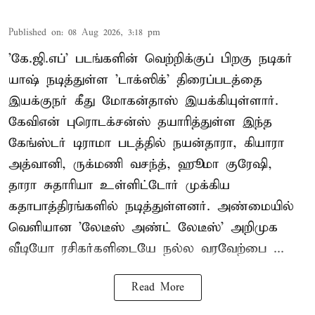
Published on
:
08 Aug 2026, 3:18 pm
'கே.ஜி.எப்' படங்களின் வெற்றிக்குப் பிறகு நடிகர்
யாஷ் நடித்துள்ள 'டாக்ஸிக்' திரைப்படத்தை
இயக்குநர் கீது மோகன்தாஸ் இயக்கியுள்ளார்.
கேவிஎன் புரொடக்சன்ஸ் தயாரித்துள்ள இந்த
கேங்ஸ்டர் டிராமா படத்தில் நயன்தாரா, கியாரா
அத்வானி, ருக்மணி வசந்த், ஹூமா குரேஷி,
தாரா சுதாரியா உள்ளிட்டோர் முக்கிய
கதாபாத்திரங்களில் நடித்துள்ளனர். அண்மையில்
வெளியான 'லேடீஸ் அண்ட் லேடீஸ்' அறிமுக
வீடியோ ரசிகர்களிடையே நல்ல வரவேற்பை ...
Read More