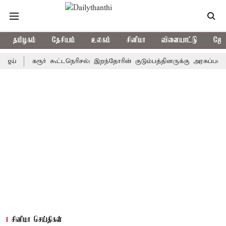
தமிழகம்
தேசியம்
உலகம்
சினிமா
விளையாட்டு
ஜோத
கரூர் கூட்டநெரிசல்: இறந்தோரின் குடும்பத்தினருக்கு அரசுப்பணி வழக்கு
சினிமா செய்திகள்