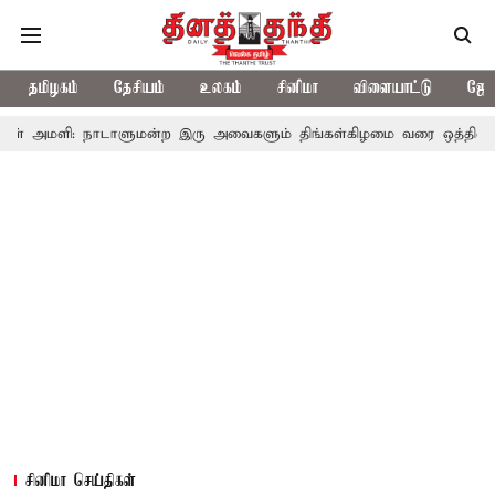
தமிழகம்
தேசியம்
உலகம்
சினிமா
விளையாட்டு
ஜோத
: நாடாளுமன்ற இரு அவைகளும் திங்கள்கிழமை வரை ஒத்திவைப்பு
டாஸ்
சினிமா செய்திகள்