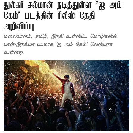
துல்கர் சல்மான் நடித்துள்ள 'ஐ அம்
கேம்' படத்தின் ரிலீஸ் தேதி
அறிவிப்பு
மலையாளம், தமிழ், இந்தி உள்ளிட்ட மொழிகளில்
பான்-இந்தியா படமாக 'ஐ அம் கேம்' வெளியாக
உள்ளது.