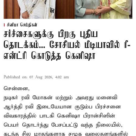
சினிமா செய்திகள்
சர்ச்சைகளுக்கு பிறகு புதிய
தொடக்கம்... சோசியல் மீடியாவில் ரீ-
என்ட்ரி கொடுத்த கெனிஷா
Published on
:
07 Aug 2026, 4:02 am
சென்னை,
நடிகர் ரவி மோகன் மற்றும் அவரது மனைவி
ஆர்த்தி ரவி இடையேயான குடும்ப பிரச்சனை
விவகாரத்தில் பாடகி கெனிஷா பிரான்சிஸின்
பெயர் தொடர்ந்து பேசப்பட்டு வந்த நிலையில்,
கடந்த சில மாதங்களாக சமூக வலைதளங்களில்