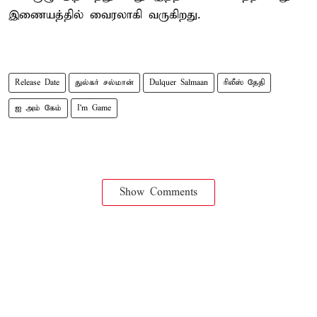
இணையத்தில் வைரலாகி வருகிறது.
Release Date
துல்கர் சல்மான்
Dulquer Salmaan
ரிலீஸ் தேதி
ஐ அம் கேம்
I’m Game
Show Comments