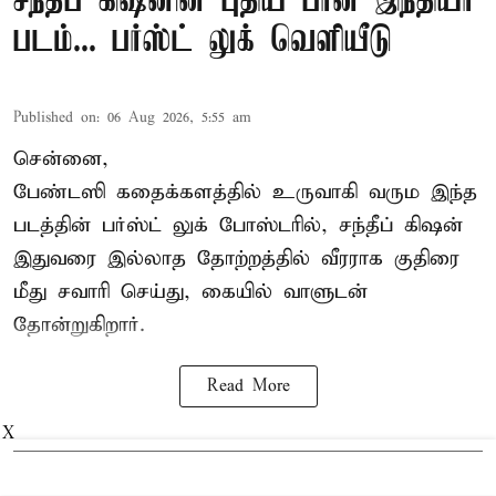
சந்தீப் கிஷனின் புதிய பான் இந்தியா
படம்... பர்ஸ்ட் லுக் வெளியீடு
Published on
:
06 Aug 2026, 5:55 am
சென்னை,
பேண்டஸி கதைக்களத்தில் உருவாகி வரும இந்த
படத்தின் பர்ஸ்ட் லுக் போஸ்டரில், சந்தீப் கிஷன்
இதுவரை இல்லாத தோற்றத்தில் வீரராக குதிரை
மீது சவாரி செய்து, கையில் வாளுடன்
தோன்றுகிறார்.
Read More
X