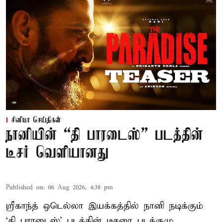
சினிமா செய்திகள்
நானியின் “தி பாரடைஸ்” படத்தின்
டீசர் வெளியானது
Published on
:
06 Aug 2026, 4:38 pm
ஸ்ரீகாந்த் ஒடெல்லா இயக்கத்தில் நானி நடிக்கும்
‘தி பாரடைஸ்’ படத்தின் டீசரை படக்குழு