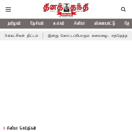
தமிழகம்
தேசியம்
உலகம்
சினிமா
விளையாட்டு
ஜோத
திட்டம்
இன்று கொட்டப்போகும் கனமழை.. எந்தெந்த மாவட்டங்களில் த
சினிமா செய்திகள்