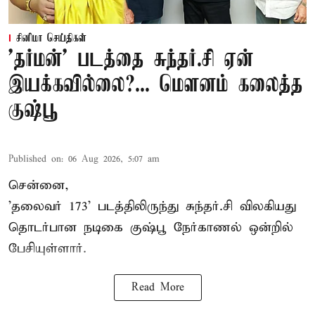
சினிமா செய்திகள்
'தர்மன்' படத்தை சுந்தர்.சி ஏன்
இயக்கவில்லை?... மௌனம் கலைத்த
குஷ்பூ
Published on
:
06 Aug 2026, 5:07 am
சென்னை,
'தலைவர் 173' படத்திலிருந்து சுந்தர்.சி விலகியது
தொடர்பான நடிகை குஷ்பூ நேர்காணல் ஒன்றில்
பேசியுள்ளார்.
Read More