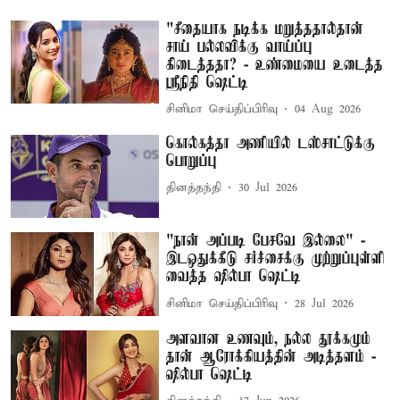
"சீதையாக நடிக்க மறுத்ததால்தான்
சாய் பல்லவிக்கு வாய்ப்பு
கிடைத்ததா? - உண்மையை உடைத்த
ஸ்ரீநிதி ஷெட்டி
சினிமா செய்திப்பிரிவு
04 Aug 2026
கொல்கத்தா அணியில் டஸ்சாட்டுக்கு
பொறுப்பு
தினத்தந்தி
30 Jul 2026
"நான் அப்படி பேசவே இல்லை" -
இடஒதுக்கீடு சர்ச்சைக்கு முற்றுப்புள்ளி
வைத்த ஷில்பா ஷெட்டி
சினிமா செய்திப்பிரிவு
28 Jul 2026
அளவான உணவும், நல்ல தூக்கமும்
தான் ஆரோக்கியத்தின் அடித்தளம் -
ஷில்பா ஷெட்டி