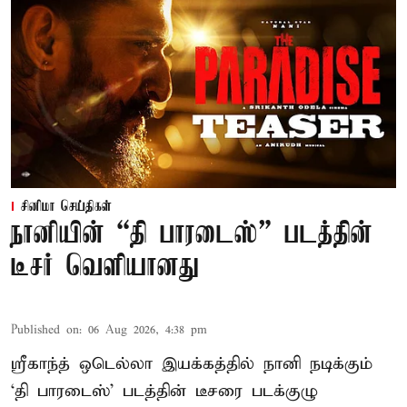
சினிமா செய்திகள்
நானியின் “தி பாரடைஸ்” படத்தின்
டீசர் வெளியானது
Published on
:
06 Aug 2026, 4:38 pm
ஸ்ரீகாந்த் ஒடெல்லா இயக்கத்தில் நானி நடிக்கும்
‘தி பாரடைஸ்’ படத்தின் டீசரை படக்குழு