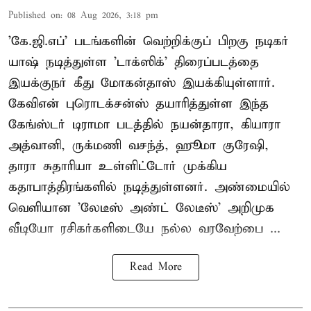
Published on
:
08 Aug 2026, 3:18 pm
'கே.ஜி.எப்' படங்களின் வெற்றிக்குப் பிறகு நடிகர்
யாஷ் நடித்துள்ள 'டாக்ஸிக்' திரைப்படத்தை
இயக்குநர் கீது மோகன்தாஸ் இயக்கியுள்ளார்.
கேவிஎன் புரொடக்சன்ஸ் தயாரித்துள்ள இந்த
கேங்ஸ்டர் டிராமா படத்தில் நயன்தாரா, கியாரா
அத்வானி, ருக்மணி வசந்த், ஹூமா குரேஷி,
தாரா சுதாரியா உள்ளிட்டோர் முக்கிய
கதாபாத்திரங்களில் நடித்துள்ளனர். அண்மையில்
வெளியான 'லேடீஸ் அண்ட் லேடீஸ்' அறிமுக
வீடியோ ரசிகர்களிடையே நல்ல வரவேற்பை ...
Read More