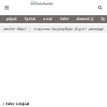
தமிழகம்
தேசியம்
உலகம்
சினிமா
விளையாட்டு
ஜோத
சர் விஜய்!
பா.ஜ.க.வை நெருங்குகிறதா தி.மு.க.? அனைத்துக்கட்சி எம்
சினிமா செய்திகள்