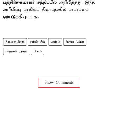
பத்திரிகையாளர் சந்திப்பில் அறிவித்தது. இந்த
அறிவிப்பு பாலிவுட் திரையுலகில் பரபரப்பை
ஏற்படுத்தியுள்ளது.
Ranveer Singh
ரன்வீர் சிங்
டான் 3
Farhan Akhtar
பர்ஹான் அக்தர்
Don 3
Show Comments