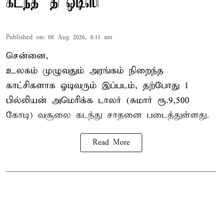
கடந்த ‘தி ஒடிஸி’
Published on
:
08 Aug 2026, 8:11 am
சென்னை,
உலகம் முழுவதும் அரங்கம் நிறைந்த
காட்சிகளாக ஓடிவரும் இப்படம், தற்போது 1
பில்லியன் அமெரிக்க டாலர் (சுமார் ரூ.9,500
கோடி) வசூலை கடந்து சாதனை படைத்துள்ளது.
Read More