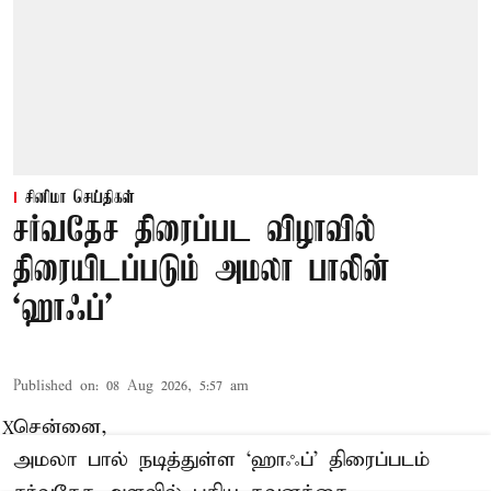
சினிமா செய்திகள்
சர்வதேச திரைப்பட விழாவில்
திரையிடப்படும் அமலா பாலின்
‘ஹாஃப்’
Published on
:
08 Aug 2026, 5:57 am
சென்னை,
X
அமலா பால் நடித்துள்ள ‘ஹாஃப்’ திரைப்படம்