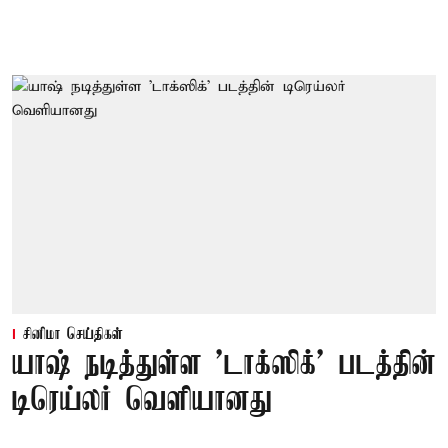
சினிமா செய்திகள்
யாஷ் நடித்துள்ள 'டாக்‌ஸிக்' படத்தின்
டிரெய்லர் வெளியானது