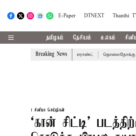
E-Paper
DTNEXT
Thanthi 
தமிழகம்
தேசியம்
உலகம்
சினி
Breaking News
 சென்னை நீதிமன்றம் பிடிவாராண்ட்
தொலைநோக்கு பார்வையுட
சினிமா செய்திகள்
‘கான் சிட்டி’ படத்திற