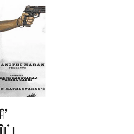
ி'
ிட்ட