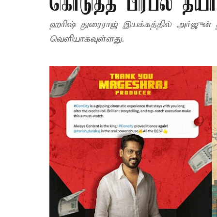
கொடுத்த பிரபல தயார
ஹரிஷ் துரைராஜ் இயக்கத்தில் அர்ஜுன் த
வெளியாகவுள்ளது.