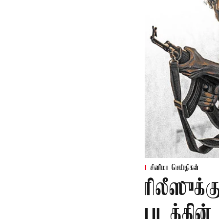
சினிமா செய்திகள்
ரிலீஸுக்க
படத்தின