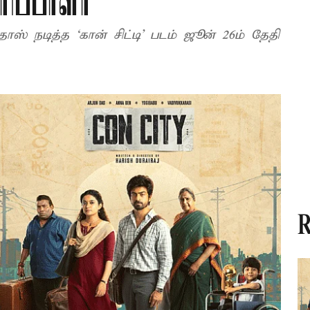
ிப்பாளர்
ாஸ் நடித்த ‘கான் சிட்டி’ படம் ஜூன் 26ம் தேதி
R