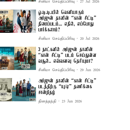
சினிமா செய்திப்பிரிவு
27 Jul 2026
ஓ.டி.டி.யில் வெளியாகும்
அர்ஜுன் தாஸின் “கான் சிட்டி”
திரைப்படம்... எதில், எப்போது
பார்க்கலாம்?
சினிமா செய்திப்பிரிவு
20 Jul 2026
3 நாட்களில் அர்ஜுன் தாஸின்
“கான் சிட்டி” படம் செய்துள்ள
வசூல்.. எவ்வளவு தெரியுமா?
சினிமா செய்திப்பிரிவு
29 Jun 2026
அர்ஜுன் தாஸின் “கான் சிட்டி”
படத்திற்கு “யு/ஏ” தணிக்கை
சான்றிதழ்
தினத்தந்தி
23 Jun 2026