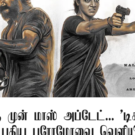
ு முன் மாஸ் அப்டேட்... 'டிச
் புதிய புரோமோவை வெளிய