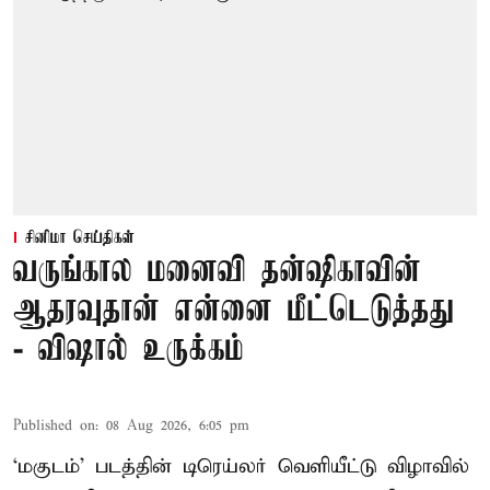
சினிமா செய்திகள்
வருங்கால மனைவி தன்ஷிகாவின்
ஆதரவுதான் என்னை மீட்டெடுத்தது
- விஷால் உருக்கம்
Published on
:
08 Aug 2026, 6:05 pm
‘மகுடம்’ படத்தின் டிரெய்லர் வெளியீட்டு விழாவில்