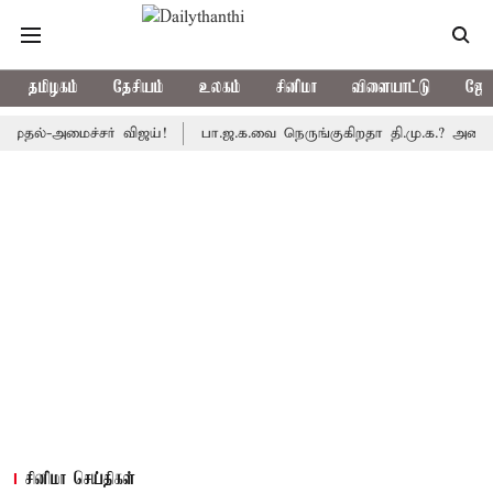
தமிழகம்
தேசியம்
உலகம்
சினிமா
விளையாட்டு
ஜோத
-அமைச்சர் விஜய்!
பா.ஜ.க.வை நெருங்குகிறதா தி.மு.க.? அனைத்துக்கட்
சினிமா செய்திகள்