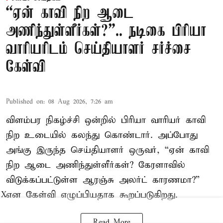
“ஏன் காவி நிற ஆடை
அணிந்துள்ளீர்கள்?”.. நடிகை பிரியா
வாரியரிடம் செய்தியாளர் சர்ச்சை
கேள்வி
Published on
:
08 Aug 2026, 7:26 am
விளம்பர நிகழ்ச்சி ஒன்றில் பிரியா வாரியர் காவி
நிற உடையில் கலந்து கொண்டார். அப்போது
அங்கு இருந்த செய்தியாளர் ஒருவர், “ஏன் காவி
நிற ஆடை அணிந்துள்ளீர்கள்? கேரளாவில்
விடுக்கப்பட்டுள்ள ஆரஞ்சு அலர்ட் காரணமா?”
என கேள்வி எழுப்பியதாக கூறப்படுகிறது.
X
Read More