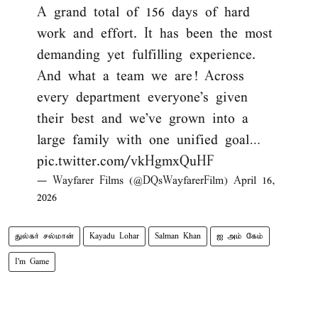
A grand total of 156 days of hard
work and effort. It has been the most
demanding yet fulfilling experience.
And what a team we are! Across
every department everyone’s given
their best and we’ve grown into a
large family with one unified goal…
pic.twitter.com/vkHgmxQuHF
— Wayfarer Films (@DQsWayfarerFilm)
April 16,
2026
துல்கர் சல்மான்
Kayadu Lohar
Salman Khan
ஐ அம் கேம்
I'm Game