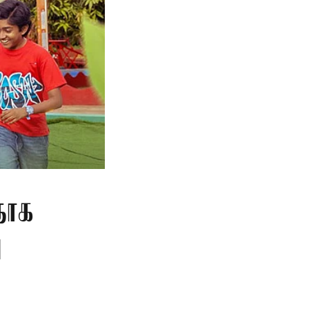
தாக
ு