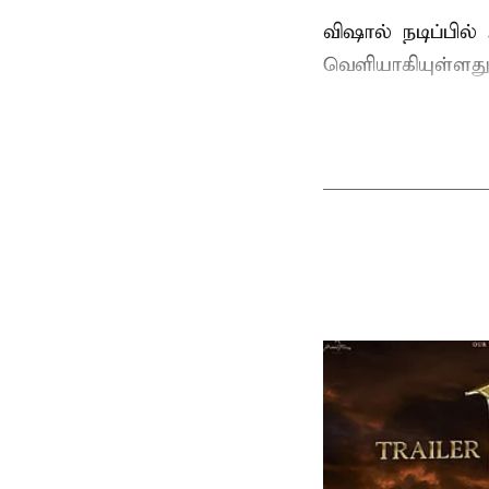
விஷால் நடிப்பில
வெளியாகியுள்ளது