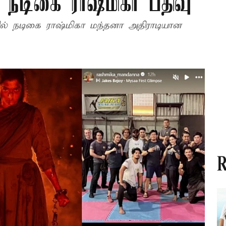
- நடிகை ராஷ்மிகா பதிவு
்தில் நடிகை ராஷ்மிகா மந்தனா அதிராடியான
R