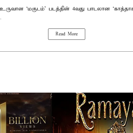
் உருவான ‘மகுடம்’ படத்தின் 4வது பாடலான ‘காத்த
.
Read More