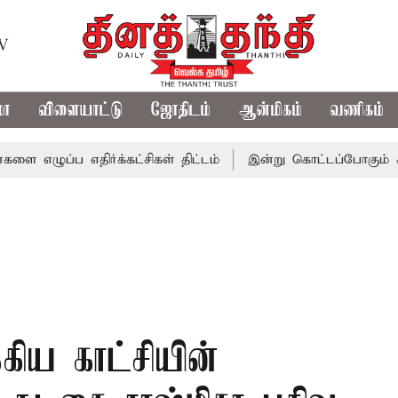
TV
மா
விளையாட்டு
ஜோதிடம்
ஆன்மிகம்
வணிகம்
எதிர்க்கட்சிகள் திட்டம்
இன்று கொட்டப்போகும் கனமழை.. எந
்கிய காட்சியின்