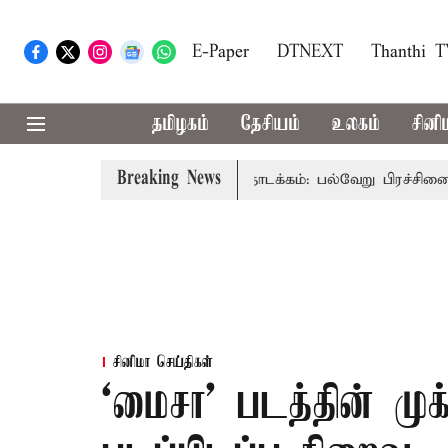
E-Paper
DTNEXT
Thanthi 
தமிழகம்
தேசியம்
உலகம்
சினி
Breaking News
மீதான விவாதம் இன்று தொடக்கம்: பல்வேறு பிரச்சினைகளை எழுப்ப 
சினிமா செய்திகள்
‘மைசா' படத்தின் முக