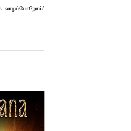
ாக வாழப்போறோம்’