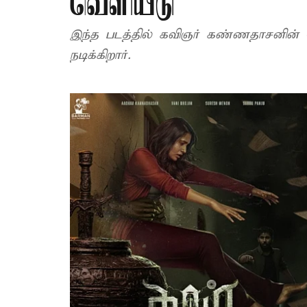
வெளியீடு
இந்த படத்தில் கவிஞர் கண்ணதாசனின
நடிக்கிறார்.