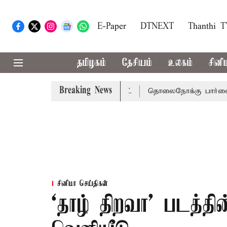
E-Paper
DTNEXT
Thanthi 
தமிழகம்
தேசியம்
உலகம்
சினி
Breaking News
 நீதிமன்றம் பிடிவாராண்ட்
தொலைநோக்கு பார்வையுடன் கூட
சினிமா செய்திகள்
‘தாழ் திறவா' படத்தின