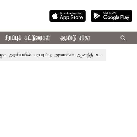
சிறப்புக் கட்டுரைகள்
ஆண்டு சந்தா
ில் பரபரப்பு; அமைச்சர் ஆனந்த் உடன் சி.வி. சண்முகம், வேலும