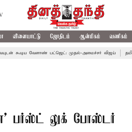
TV
மா
விளையாட்டு
ஜோதிடம்
ஆன்மிகம்
வணிகம்
ிய வேளாண் பட்ஜெட்: முதல்-அமைச்சர் விஜய்
தமிழக அரசியல
்' பர்ஸ்ட் லுக் போஸ்டர்