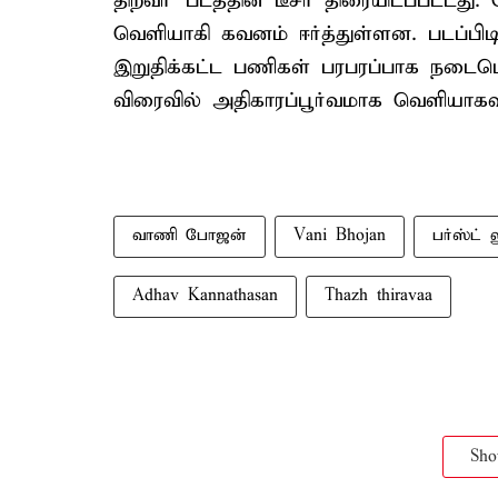
திறவா' படத்தின் டீசர் திரையிடப்பட்டது. 
வெளியாகி கவனம் ஈர்த்துள்ளன. படப்பிட
இறுதிக்கட்ட பணிகள் பரபரப்பாக நடைபெற
விரைவில் அதிகாரப்பூர்வமாக வெளியாகவ
வாணி போஜன்
Vani Bhojan
பர்ஸ்ட் ல
Adhav Kannathasan
Thazh thiravaa
Sh