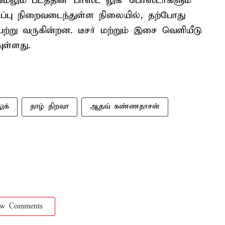
மேலும் படத்தின் 'பர்ஸ்ட் லுக்' போஸ்டர்களும்
ிப்பு நிறைவடைந்துள்ள நிலையில், தற்போது
்று வருகின்றன. டீசர் மற்றும் இசை வெளியீடு
ுள்ளது.
ுக்
தாழ் திறவா
ஆதவ் கண்ணதாசன்
ow Comments