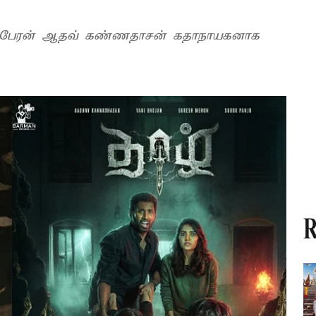
் பேரன் ஆதவ் கண்ணதாசன் கதாநாயகனாக
R