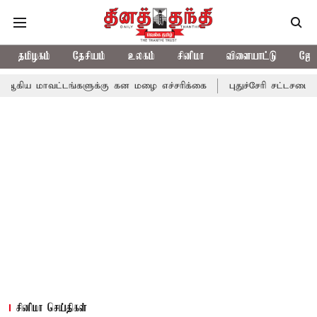
தமிழகம்
தேசியம்
உலகம்
சினிமா
விளையாட்டு
ஜோத
்டங்களுக்கு கன மழை எச்சரிக்கை
புதுச்சேரி சட்டசபையில் வரும் 24
சினிமா செய்திகள்