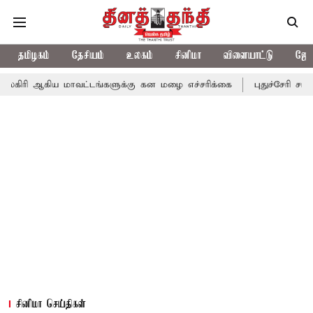
தமிழகம்
தேசியம்
உலகம்
சினிமா
விளையாட்டு
ஜோத
 மாவட்டங்களுக்கு கன மழை எச்சரிக்கை
புதுச்சேரி சட்டசபையில் வர
சினிமா செய்திகள்