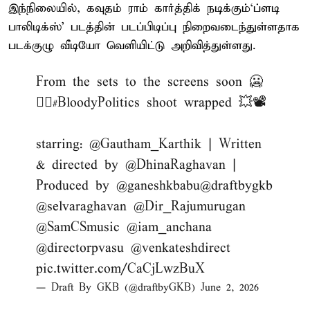
இந்நிலையில், கவுதம் ராம் கார்த்திக் நடிக்கும்‘ப்ளடி
பாலிடிக்ஸ்’ படத்தின் படப்பிடிப்பு நிறைவடைந்துள்ளதாக
படக்குழு வீடியோ வெளியிட்டு அறிவித்துள்ளது.
From the sets to the screens soon 🥶
❤️‍🔥
#BloodyPolitics
shoot wrapped 💥📽️
starring:
@Gautham_Karthik
| Written
& directed by
@DhinaRaghavan
|
Produced by
@ganeshkbabu
@draftbygkb
@selvaraghavan
@Dir_Rajumurugan
@SamCSmusic
@iam_anchana
@directorpvasu
@venkateshdirect
pic.twitter.com/CaCjLwzBuX
— Draft By GKB (@draftbyGKB)
June 2, 2026