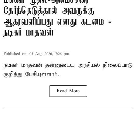
மக்கள் முதல்-அமைச்சரை
தேர்ந்தெடுத்தால் அவருக்கு
ஆதரவளிப்பது எனது கடமை -
நடிகர் மாதவன்
Published on
:
05 Aug 2026, 7:26 pm
நடிகர் மாதவன் தன்னுடைய அரசியல் நிலைப்பாடு
குறித்து பேசியுள்ளார்.
Read More