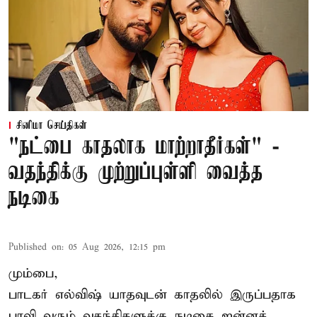
சினிமா செய்திகள்
"நட்பை காதலாக மாற்றாதீர்கள்" -
வதந்திக்கு முற்றுப்புள்ளி வைத்த
நடிகை
Published on
:
05 Aug 2026, 12:15 pm
மும்பை,
பாடகர் எல்விஷ் யாதவுடன் காதலில் இருப்பதாக
பரவி வரும் வதந்திகளுக்கு நடிகை
ஜன்னத்