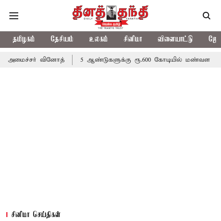
தமிழகம்
தேசியம்
உலகம்
சினிமா
விளையாட்டு
ஜோத
வினோத்
5 ஆண்டுகளுக்கு ரூ.600 கோடியில் மண்வள பாதுகாப்பு இயக்க
சினிமா செய்திகள்