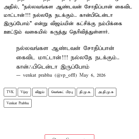
அதில், "நல்லவங்கள ஆண்டவன் சோதிப்பான் கைவிட
மாட்டான்!!! நல்லதே நடக்கும்.. கான்பிடென்டா
இருப்போம்" என்று விஜய்யின் கட்சிக்கு நம்பிக்கை
ஊட்டும் வகையில் கருத்து தெரிவித்துள்ளார்.
நல்லவங்கள ஆண்டவன் சோதிப்பான்
கைவிட மாட்டான்!!! நல்லதே நடக்கும்..
கான்ஃபிடென்டா இருப்போம்
— venkat prabhu (@vp_offl)
May 6, 2026
TVK
Vijay
விஜய்
வெங்கட் பிரபு
தி.மு.க.
அ.தி.மு.க
Venkat Prabhu