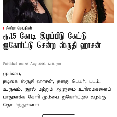
சினிமா செய்திகள்
ரூ.15 கோடி இழப்பீடு கேட்டு
ஐகோர்ட்டு சென்ற ஸ்ருதி ஹாசன்
Published on
:
05 Aug 2026, 12:48 pm
மும்பை,
நடிகை
ஸ்ருதி ஹாசன்
, தனது பெயர், படம்,
உருவம், குரல் மற்றும் ஆளுமை உரிமைகளைப்
பாதுகாக்க கோரி மும்பை ஐகோர்ட்டில் வழக்கு
தொடர்ந்துள்ளார்.