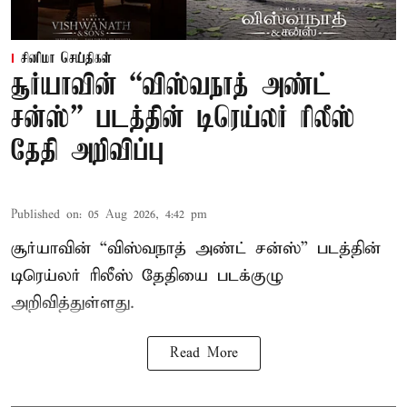
சினிமா செய்திகள்
சூர்யாவின் “விஸ்வநாத் அண்ட்
சன்ஸ்” படத்தின் டிரெய்லர் ரிலீஸ்
தேதி அறிவிப்பு
Published on
:
05 Aug 2026, 4:42 pm
சூர்யாவின் “விஸ்வநாத் அண்ட் சன்ஸ்” படத்தின்
டிரெய்லர் ரிலீஸ் தேதியை படக்குழு
அறிவித்துள்ளது.
Read More