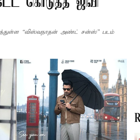
டேட் கொடுத்த ஜிவி
R