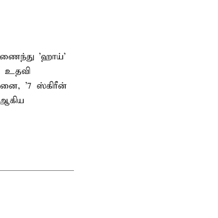
 இணைந்து 'ஹாய்'
ம் உதவி
னை, '7 ஸ்கிரீன்
' ஆகிய