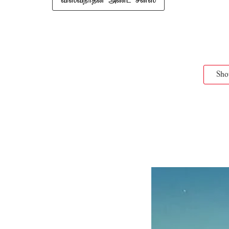
விஸ்வநாதன் அண்ட் சன்ஸ்
Sh