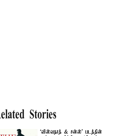
elated Stories
`விஸ்வநாத் & சன்ஸ்' படத்தின்