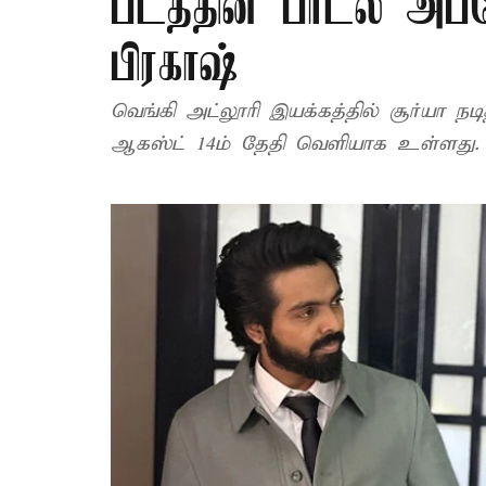
படத்தின் பாடல் அப்
பிரகாஷ்
வெங்கி அட்லூரி இயக்கத்தில் சூர்யா நடித்துள்ள “விஸ்வநாதன் அண்ட் சன்ஸ்” படம்
ஆகஸ்ட் 14ம் தேதி வெளியாக உள்ளது.