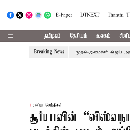
E-Paper
DTNEXT
Thanthi 
தமிழகம்
தேசியம்
உலகம்
சினி
Breaking News
எம்.பி.க்கள் கூட்டத்துக்கு முதல்-அமைச்சர் விஜய் அழைப்பு
சினிமா செய்திகள்
சூர்யாவின் “விஸ்வந