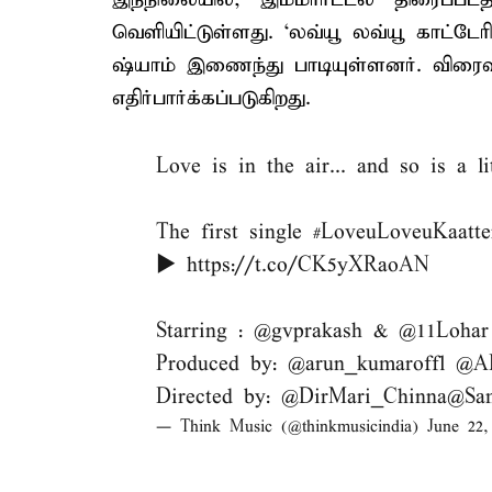
வெளியிட்டுள்ளது. ‘லவ்யூ லவ்யூ காட்ட
ஷ்யாம் இணைந்து பாடியுள்ளனர். விரைவி
எதிர்பார்க்கப்படுகிறது.
Love is in the air... and so is a l
The first single
#LoveuLoveuKaatte
▶️
https://t.co/CK5yXRaoAN
Starring :
@gvprakash
&
@11Lohar
Produced by:
@arun_kumaroffl
@AK
Directed by:
@DirMari_Chinna
@Sa
— Think Music (@thinkmusicindia)
June 22,