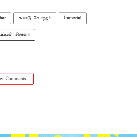
har
கயாடு லோஹர்
Immortal
யப்பன் சின்னா
ow Comments