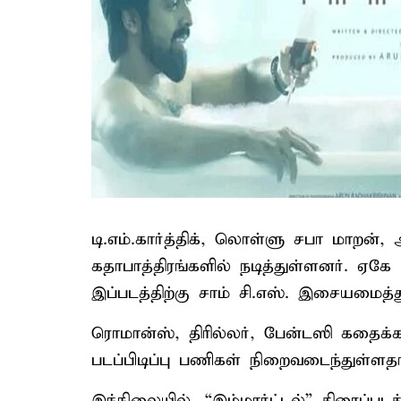
டி.எம்.கார்த்திக், லொள்ளு சபா மாறன்,
கதாபாத்திரங்களில் நடித்துள்ளனர். ஏகே ப
இப்படத்திற்கு சாம் சி.எஸ். இசையமைத்த
ரொமான்ஸ், திரில்லர், பேன்டஸி கதைக்க
படப்பிடிப்பு பணிகள் நிறைவடைந்துள்ளதா
இந்நிலையில், “இம்மார்ட்டல்” திரைப்படத்