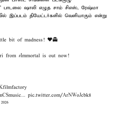
ேரி’ பாடலை ஷாலி எழுத சாம் சிஎஸ், ரேஷ்மா
ல் இப்படம் தியேட்டர்களில் வெளியாகும் என்று
ittle bit of madness! ❤️👻
ri
from
#Immortal
is out now!
filmfactory
mCSmusic
…
pic.twitter.com/ArNWoJcbk8
 2026