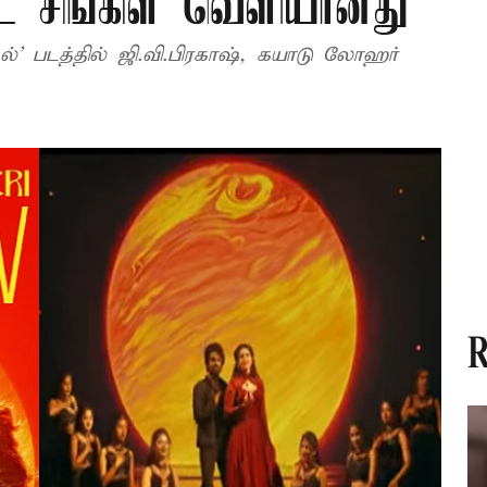
்ட் சிங்கிள் வெளியானது
டல்’ படத்தில் ஜி.வி.பிரகாஷ், கயாடு லோஹர்
R