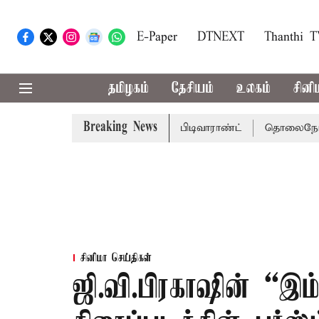
E-Paper
DTNEXT
Thanthi 
தமிழகம்
தேசியம்
உலகம்
சினி
Breaking News
்கு சென்னை நீதிமன்றம் பிடிவாராண்ட்
தொலைநோக்கு பார்வை
சினிமா செய்திகள்
ஜி.வி.பிரகாஷின் “இம்