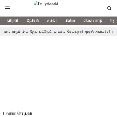
தமிழகம்
தேசியம்
உலகம்
சினிமா
விளையாட்டு
ஜோத
யில் வரும் 24ம் தேதி பட்ஜெட் தாக்கல் செய்கிறார் முதல்-அமைச்சர் ரங்கசா
சினிமா செய்திகள்