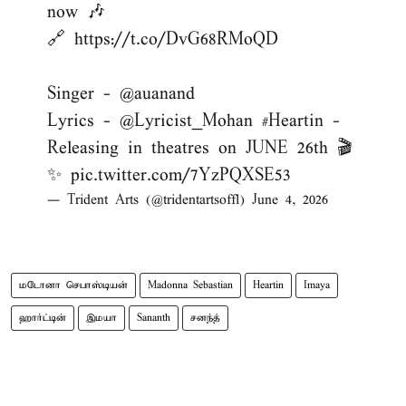
now 🎶
🔗
https://t.co/DvG68RMoQD
Singer -
@auanand
Lyrics -
@Lyricist_Mohan
#Heartin
-
Releasing in theatres on JUNE 26th 🎬
✨
pic.twitter.com/7YzPQXSE53
— Trident Arts (@tridentartsoffl)
June 4, 2026
மடோனா செபாஸ்டியன்
Madonna Sebastian
Heartin
Imaya
ஹார்ட்டின்
இமயா
Sananth
சனந்த்