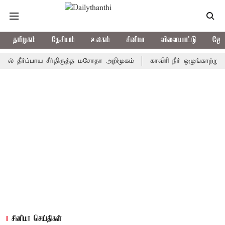
தமிழகம்
தேசியம்
உலகம்
சினிமா
விளையாட்டு
ஜோத
்ப்பாய சீர்திருத்த மசோதா அறிமுகம்
காவிரி நீர் ஒழுங்காற்று குழு ந
சினிமா செய்திகள்