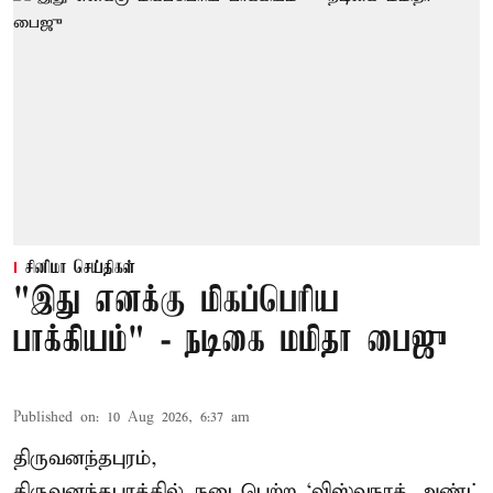
சினிமா செய்திகள்
"இது எனக்கு மிகப்பெரிய
பாக்கியம்" - நடிகை மமிதா பைஜு
Published on
:
10 Aug 2026, 6:37 am
திருவனந்தபுரம்,
திருவனந்தபுரத்தில் நடைபெற்ற ‘விஸ்வநாத் அண்ட்