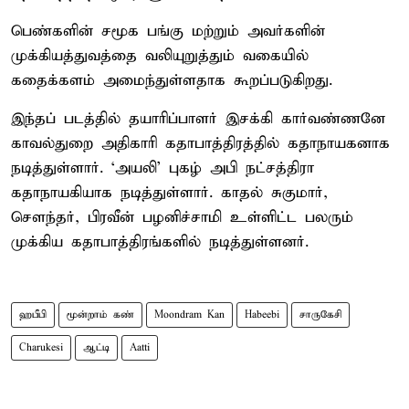
பெண்களின் சமூக பங்கு மற்றும் அவர்களின்
முக்கியத்துவத்தை வலியுறுத்தும் வகையில்
கதைக்களம் அமைந்துள்ளதாக கூறப்படுகிறது.
இந்தப் படத்தில் தயாரிப்பாளர் இசக்கி கார்வண்ணனே
காவல்துறை அதிகாரி கதாபாத்திரத்தில் கதாநாயகனாக
நடித்துள்ளார். ‘அயலி’ புகழ் அபி நட்சத்திரா
கதாநாயகியாக நடித்துள்ளார். காதல் சுகுமார்,
சௌந்தர், பிரவீன் பழனிச்சாமி உள்ளிட்ட பலரும்
முக்கிய கதாபாத்திரங்களில் நடித்துள்ளனர்.
ஹபீபி
மூன்றாம் கண்
Moondram Kan
Habeebi
சாருகேசி
Charukesi
ஆட்டி
Aatti