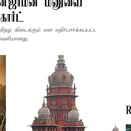
ுன்ஜாமீன் மனுவை
ோர்ட்
ிதழ் கிடைக்கும் என எதிர்பார்க்கப்பட்ட
வெளியானது.
R