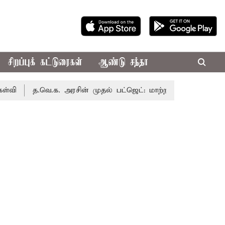
சிறப்புக் கட்டுரைகள்
ஆண்டு சந்தா
த.வெ.க. அரசின் முதல் பட்ஜெட்: மாற்றமா?, தடுமாற்றமா?
சட