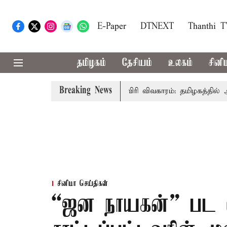
E-Paper
DTNEXT
Thanthi 
தமிழகம்
தேசியம்
உலகம்
சினி
Breaking News
அமைச்சர் விஜய் உரை
காவிரி விவகாரம்: தமிழகத்தில் அனைத்த
சினிமா செய்திகள்
“ஜன நாயகன்” பட வழ