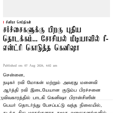
சினிமா செய்திகள்
சர்ச்சைகளுக்கு பிறகு புதிய
தொடக்கம்... சோசியல் மீடியாவில் ரீ-
என்ட்ரி கொடுத்த கெனிஷா
Published on
:
07 Aug 2026, 4:02 am
சென்னை,
நடிகர் ரவி மோகன் மற்றும் அவரது மனைவி
ஆர்த்தி ரவி இடையேயான குடும்ப பிரச்சனை
விவகாரத்தில் பாடகி கெனிஷா பிரான்சிஸின்
X
பெயர் தொடர்ந்து பேசப்பட்டு வந்த நிலையில்,
கடந்த சில மாதங்களாக சமூக வலைதளங்களில்