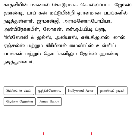
காதலியின் மகனால் கொடூரமாக கொல்லப்பட்ட ஜேம்ஸ்
ஹாண்டி, டாப் கன் மட்டுமின்றி ஏராளமான படங்களில்
நடித்துள்ளார். ஜுமான்ஜி, அராக்னோஃபோபியா,
அன்பிரேக்கபிள், லோகன், என்.ஒய்.பி.டி ப்ளூ,
ரிஸ்ஸோலி & ஐல்ஸ், அலியாஸ், என்.சி.ஐ.எஸ்: லாஸ்
ஏஞ்சல்ஸ் மற்றும் கிரிமினல் மைண்ட்ஸ் உள்ளிட்ட
படங்கள் மற்றும் தொடர்களிலும் ஜேம்ஸ் ஹாண்டி
நடித்துள்ளார்.
Stabbed to death
குத்திக்கொலை
Hollywood Actor
ஹாலிவுட் நடிகர்
ஜேம்ஸ் ஹேண்டி
James Handy