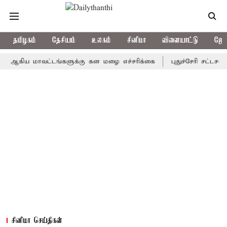
தமிழகம்
தேசியம்
உலகம்
சினிமா
விளையாட்டு
ஜோத
ய மாவட்டங்களுக்கு கன மழை எச்சரிக்கை
புதுச்சேரி சட்டசபையில் 
சினிமா செய்திகள்