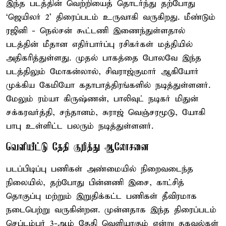
இந்த படத்தின் வெற்றியைத் தொடர்ந்து தற்போது
‘ஜெயிலர் 2’ திரைப்படம் உருவாகி வருகிறது. மீண்டும்
ரஜினி - நெல்சன் கூட்டணி இணைந்துள்ளதால்
படத்தின் மீதான எதிர்பார்ப்பு ரசிகர்கள் மத்தியில்
அதிகரித்துள்ளது. முதல் பாகத்தை போலவே இந்த
படத்திலும் மோகன்லால், சிவராஜ்குமார் ஆகியோர்
முக்கிய கேமியோ கதாபாத்திரங்களில் நடித்துள்ளனர்.
மேலும் ரம்யா கிருஷ்ணன், பாலிவுட் நடிகர் மிதுன்
சக்கரவர்த்தி, சந்தானம், சுராஜ் வெஞ்சரமூடு, யோகி
பாபு உள்ளிட்ட பலரும் நடித்துள்ளனர்.
வெளியீட்டு தேதி குறித்து ஆலோசனை
படப்பிடிப்பு பணிகள் அண்மையில் நிறைவடைந்த
நிலையில், தற்போது பின்னணி இசை, காட்சித்
தொகுப்பு மற்றும் இறுதிக்கட்ட பணிகள் தீவிரமாக
நடைபெற்று வருகின்றன. முன்னதாக இந்த திரைப்படம்
செப்டம்பர் 3-ஆம் தேதி வெளியாகும் என்று தகவல்கள்