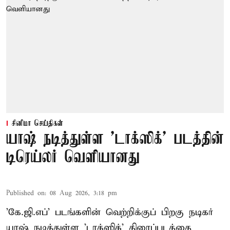
சினிமா செய்திகள்
யாஷ் நடித்துள்ள 'டாக்‌ஸிக்' படத்தின்
டிரெய்லர் வெளியானது
Published on
:
08 Aug 2026, 3:18 pm
'கே.ஜி.எப்' படங்களின் வெற்றிக்குப் பிறகு நடிகர்
யாஷ் நடித்துள்ள 'டாக்ஸிக்' திரைப்படத்தை