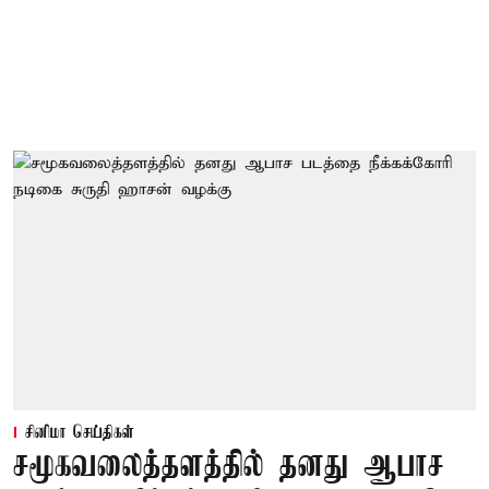
சினிமா செய்திகள்
சமூகவலைத்தளத்தில் தனது ஆபாச