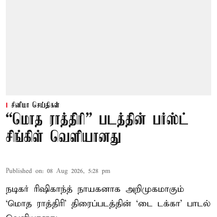
சினிமா செய்திகள்
“மொத ராத்திரி” படத்தின் பர்ஸ்ட்
சிங்கிள் வெளியானது
Published on
:
08 Aug 2026, 5:28 pm
நடிகர் ரிஷிகாந்த் நாயகனாக அறிமுகமாகும்
‘மொத ராத்திரி’ திரைப்படத்தின் ‘டை டக்கா’ பாடல்