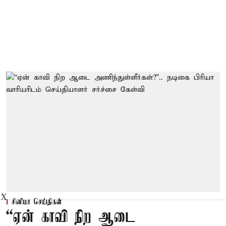
X
சினிமா செய்திகள்
“ஏன் காவி நிற ஆடை