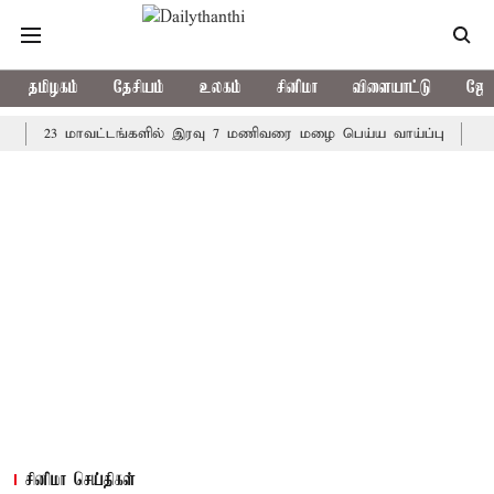
தமிழகம்
தேசியம்
உலகம்
சினிமா
விளையாட்டு
ஜோத
23 மாவட்டங்களில் இரவு 7 மணிவரை மழை பெய்ய வாய்ப்பு
கொரிய பே
சினிமா செய்திகள்