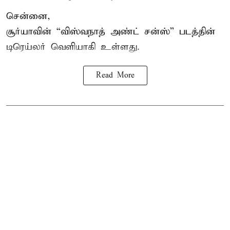
சென்னை,
சூர்யாவின் “
விஸ்வநாத் அண்ட் சன்ஸ்
” படத்தின்
டிரெய்லர் வெளியாகி உள்ளது.
Read More