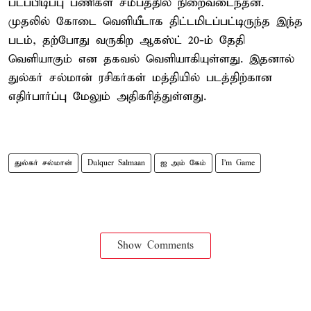
படப்பிடிப்பு பணிகள் சமீபத்தில் நிறைவடைந்தன.
முதலில் கோடை வெளியீடாக திட்டமிடப்பட்டிருந்த இந்த
படம், தற்போது வருகிற ஆகஸ்ட் 20-ம் தேதி
வெளியாகும் என தகவல் வெளியாகியுள்ளது. இதனால்
துல்கர் சல்மான் ரசிகர்கள் மத்தியில் படத்திற்கான
எதிர்பார்ப்பு மேலும் அதிகரித்துள்ளது.
துல்கர் சல்மான்
Dulquer Salmaan
ஐ அம் கேம்
I'm Game
Show Comments