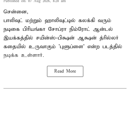
Published on
:
07 Aug 2026, 8:28 am
சென்னை,
பாலிவுட் மற்றும் ஹாலிவுட்டில் கலக்கி வரும்
நடிகை பிரியங்கா சோப்ரா நிம்ரோட் ஆன்டல்
இயக்கத்தில் சயின்ஸ்-பிக்ஷன் ஆக்ஷன் த்ரில்லர்
கதையில் உருவாகும் 'புளுப்ளை' என்ற படத்தில்
நடிக்க உள்ளார்.
Read More