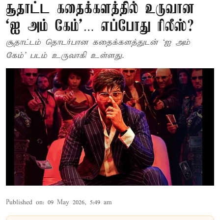
சூதாட்ட கதைக்களத்தில் உருவான
‘ஐ அம் கேம்’… எப்போது ரிலீஸ்?
சூதாட்டம் தொடர்பான கதைக்களத்துடன் ‘ஐ அம்
கேம்’ படம் உருவாகி உள்ளது.
Published on
:
09 May 2026, 5:49 am