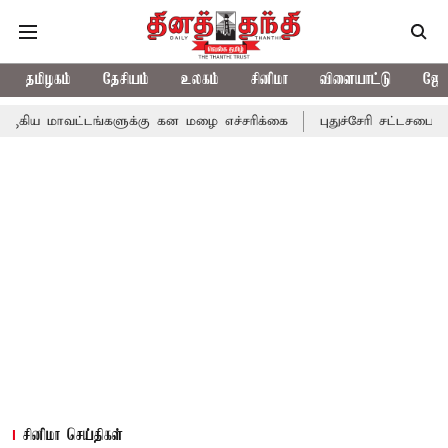
தமிழகம்
தேசியம்
உலகம்
சினிமா
விளையாட்டு
ஜோத
டங்களுக்கு கன மழை எச்சரிக்கை
புதுச்சேரி சட்டசபையில் வரும் 24ம
சினிமா செய்திகள்