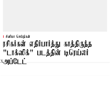
சினிமா செய்திகள்
ரசிகர்கள் எதிர்பார்த்து காத்திருந்த
"டாக்ஸிக்" படத்தின் டிரெய்லர்
அப்டேட்
X
Published on
:
08 Aug 2026, 7:00 am
சென்னை,
'டாக்ஸிக்' திரைப்படத்தின் டிரெய்லர் இன்று
மாலை 07.01 மணிக்கு வெளியாகும் என்று