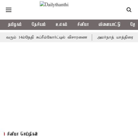
தமிழகம்
தேசியம்
உலகம்
சினிமா
விளையாட்டு
ஜோத
் 14ம்தேதி சுப்ரீம்கோர்ட்டில் விசாரணை
அமர்நாத் யாத்திரை தற்காலிக
சினிமா செய்திகள்