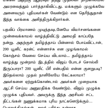
மக்கள் அதற்கு ஆதரவும் தந்து முதல்வர் நாற்காலியில்
அமரவைத்தும் பார்த்தாகிவிட்டது. மக்களும் முழுக்கவே
அனைவரும் புதியவர்கள் வேண்டும் என தெரிந்துதான்
இந்த வாக்கை அளித்திருக்கிறார்கள்.
பதவிப் பிரமாணம் முடிந்தவுடனேயே விமர்சனங்களை
முன்வைக்காமல் வாழ்த்திவிட்டு அமைதி காப்பதே
நன்று. அதற்குள் தமிழ்த்தாய் பின்னால் போய்விட்டாள்,
200 யூனிட் கரன்ட் என்னாச்சு என முழங்காமல்
கொஞ்சம் வேலை செய்ய விடலாம்... தமிழ்த்தாய்
வாழ்த்து மூன்றாம் இடத்தில் விஜய் போடச் சொல்லி
இருப்பாரா? 200 யூனிட் பிரீ என்பதில் என்ன குளறுபடி?
இதெல்லாம் முதல் நாளிலேயே கேட்கலாமா?
அவர்களை ஏற்றுக்கொண்டால் அவர்கள் முறையாக
ஆட்சி செய்ய அனுமதிக்க வேண்டும். விஜய் முழுக்க
முழுக்க புதியவர். அவருக்கு இந்த அரசியல் சட்ட
திட்டங்கள் நுணுக்கமாக புரிய நாட்களெடுக்கும்…
பொறுத்திருங்கள். அவர் புரிந்து நன்றாக