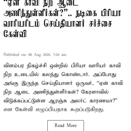
“ஏன் காவி நிற ஆடை
அணிந்துள்ளீர்கள்?”.. நடிகை பிரியா
வாரியரிடம் செய்தியாளர் சர்ச்சை
கேள்வி
Published on
:
08 Aug 2026, 7:26 am
விளம்பர நிகழ்ச்சி ஒன்றில் பிரியா வாரியர் காவி
நிற உடையில் கலந்து கொண்டார். அப்போது
அங்கு இருந்த செய்தியாளர் ஒருவர், “ஏன் காவி
நிற ஆடை அணிந்துள்ளீர்கள்? கேரளாவில்
விடுக்கப்பட்டுள்ள ஆரஞ்சு அலர்ட் காரணமா?”
என கேள்வி எழுப்பியதாக கூறப்படுகிறது.
Read More