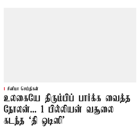
சினிமா செய்திகள்
உலகையே திரும்பிப் பார்க்க வைத்த
நோலன்... 1 பில்லியன் வசூலை
கடந்த ‘தி ஒடிஸி’