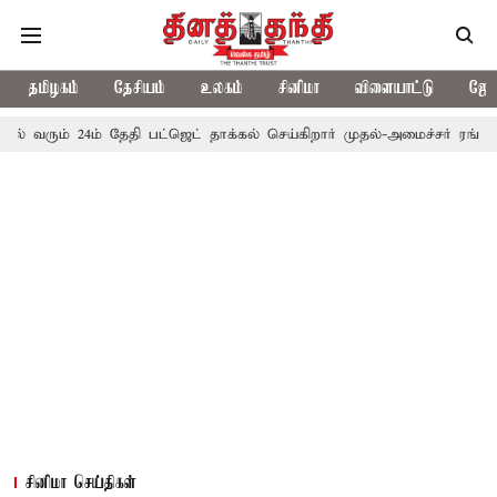
தமிழகம்
தேசியம்
உலகம்
சினிமா
விளையாட்டு
ஜோத
4ம் தேதி பட்ஜெட் தாக்கல் செய்கிறார் முதல்-அமைச்சர் ரங்கசாமி
எதிர
சினிமா செய்திகள்