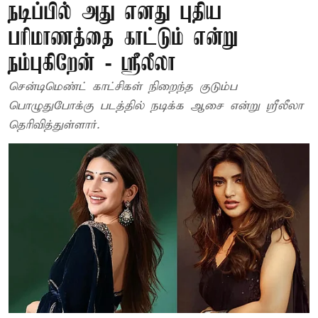
நடிப்பில் அது எனது புதிய
பரிமாணத்தை காட்டும் என்று
நம்புகிறேன் - ஸ்ரீலீலா
சென்டிமெண்ட் காட்சிகள் நிறைந்த குடும்ப
பொழுதுபோக்கு படத்தில் நடிக்க ஆசை என்று ஸ்ரீலீலா
தெரிவித்துள்ளார்.