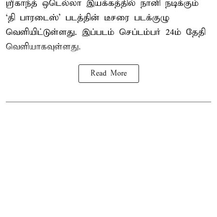
ஸ்ரீகாந்த் ஒடெல்லா இயக்கத்தில் நானி நடிக்கும்
‘தி பாரடைஸ்’ படத்தின் டீசரை படக்குழு
வெளியிட்டுள்ளது. இப்படம் செப்டம்பர் 24ம் தேதி
வெளியாகவுள்ளது.
Read More