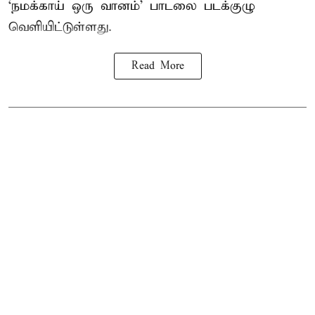
‘நமக்காய் ஒரு வானம்’ பாடலை படக்குழு
வெளியிட்டுள்ளது.
Read More