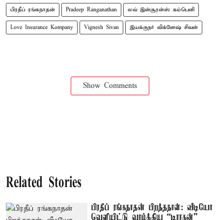
பிரதீப் ரங்கநாதன்
Pradeep Ranganathan
லவ் இன்சூரன்ஸ் கம்பெனி
Love Insurance Kompany
Vignesh Sivan
இயக்குநர் விக்னேஷ் சிவன்
Show Comments
Related Stories
பிரதீப் ரங்கநாதன் பிறந்தநாள்: வீடியோ
வெளியிட்டு வாழ்த்திய “டிராகன்”