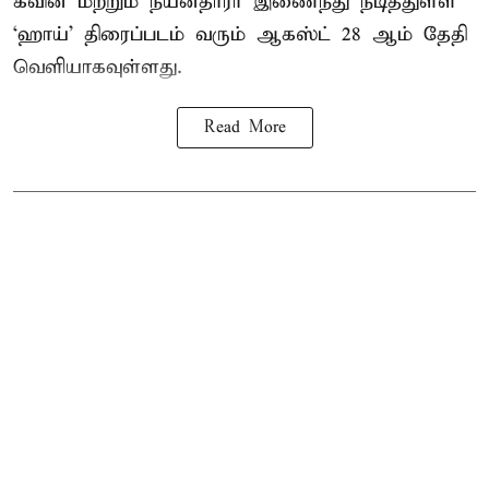
கவின் மற்றும் நயன்தாரா இணைந்து நடித்துள்ள
‘ஹாய்’ திரைப்படம் வரும் ஆகஸ்ட் 28 ஆம் தேதி
வெளியாகவுள்ளது.
Read More