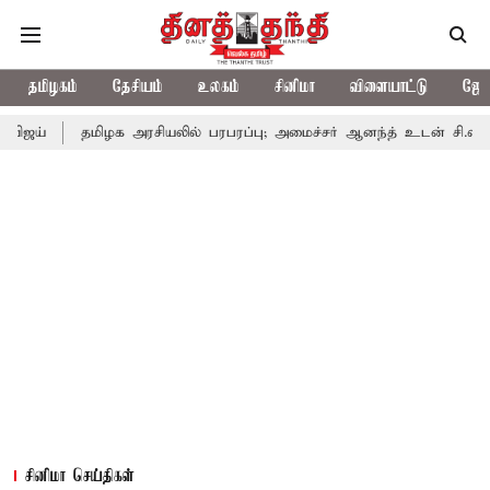
தமிழகம்
தேசியம்
உலகம்
சினிமா
விளையாட்டு
ஜோத
தமிழக அரசியலில் பரபரப்பு; அமைச்சர் ஆனந்த் உடன் சி.வி. சண்முகம், வ
சினிமா செய்திகள்