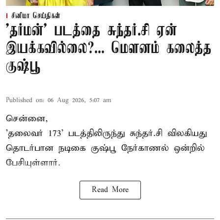
சினிமா செய்திகள்
'தர்மன்' படத்தை சுந்தர்.சி ஏன்
இயக்கவில்லை?... மௌனம் கலைத்த
குஷ்பூ
Published on
:
06 Aug 2026, 5:07 am
சென்னை,
'தலைவர் 173' படத்திலிருந்து சுந்தர்.சி விலகியது
தொடர்பான நடிகை குஷ்பூ நேர்காணல் ஒன்றில்
பேசியுள்ளார்.
Read More