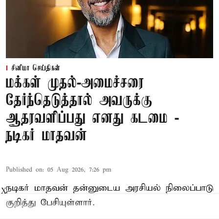
சினிமா செய்திகள்
மக்கள் முதல்-அமைச்சரை
தேர்ந்தெடுத்தால் அவருக்கு
ஆதரவளிப்பது எனது கடமை -
நடிகர் மாதவன்
Published on
:
05 Aug 2026, 7:26 pm
நடிகர் மாதவன் தன்னுடைய அரசியல் நிலைப்பாடு
X
குறித்து பேசியுள்ளார்.