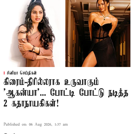
சினிமா செய்திகள்
கிரைம்-திரில்லராக உருவாகும்
'ஆகன்யா'... போட்டி போட்டு நடித்த
2 கதாநாயகிகள்!
Published on
:
06 Aug 2026, 1:37 am