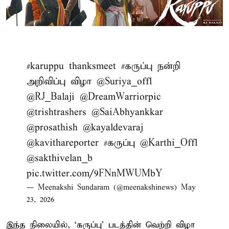
#karuppu
thanksmeet
#கருப்பு
நன்றி
அறிவிப்பு விழா
@Suriya_offl
@RJ_Balaji
@DreamWarriorpic
@trishtrashers
@SaiAbhyankkar
@prosathish
@kayaldevaraj
@kavithareporter
#கருப்பு
@Karthi_Offl
@sakthivelan_b
pic.twitter.com/9FNnMWUMbY
— Meenakshi Sundaram (@meenakshinews)
May
23, 2026
இந்த நிலையில், ‘கருப்பு’ படத்தின் வெற்றி விழா