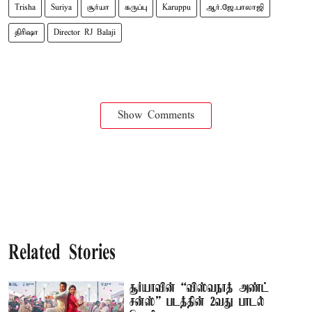
Trisha
Suriya
சூர்யா
கருப்பு
Karuppu
ஆர்.ஜே.பாலாஜி
திரிஷா
Director RJ Balaji
Show Comments
Related Stories
சூர்யாவின் “விஸ்வநாத் அண்ட்
சன்ஸ்” படத்தின் 2வது பாடல்