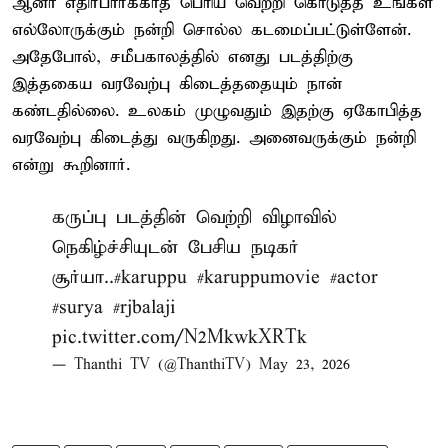
ஆனா எதிர்பார்க்காத பெரிய வெற்றி கொடுத்த உங்கள்
எல்லோருக்கும் நன்றி சொல்ல கடமைப்பட்டுள்ளேன்.
அதேபோல், சமீபகாலத்தில் எனது படத்திற்கு
இத்தகைய வரவேற்பு கிடைத்ததையும் நான்
கண்டதில்லை. உலகம் முழுவதும் இதற்கு ஏகோபித்த
வரவேற்பு கிடைத்து வருகிறது. அனைவருக்கும் நன்றி
என்று கூறினார்.
கருப்பு படத்தின் வெற்றி விழாவில்
நெகிழ்ச்சியுடன் பேசிய நடிகர்
சூர்யா..
#karuppu
#karuppumovie
#actor
#surya
#rjbalaji
pic.twitter.com/N2MkwkXRTk
— Thanthi TV (@ThanthiTV)
May 23, 2026