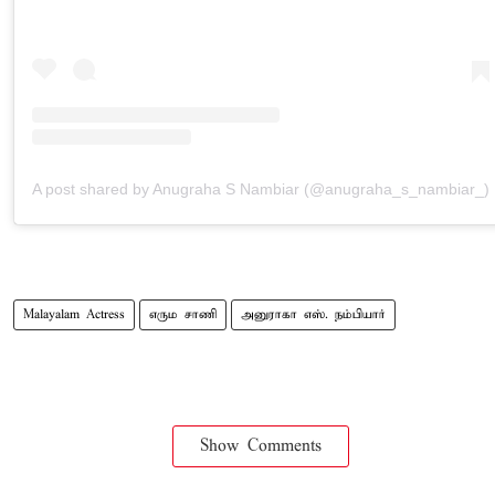
A post shared by Anugraha S Nambiar (@anugraha_s_nambiar_)
Malayalam Actress
எரும சாணி
அனுராகா எஸ். நம்பியார்
Show Comments