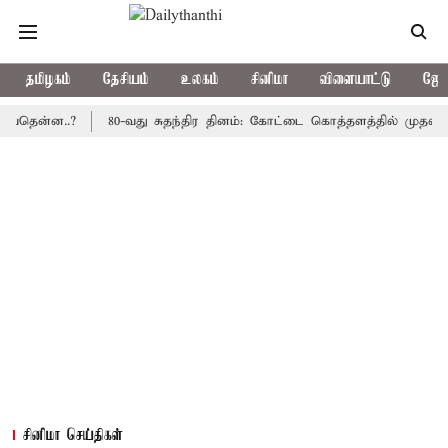
தமிழகம்
தேசியம்
உலகம்
சினிமா
விளையாட்டு
ஜோத
்ன..?
80-வது சுதந்திர தினம்: கோட்டை கொத்தளத்தில் முதல் முறையா
சினிமா செய்திகள்