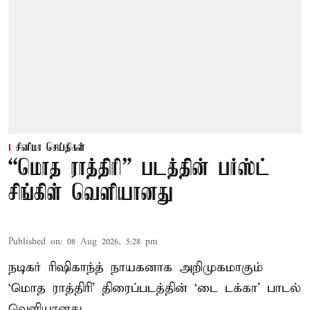
சினிமா செய்திகள்
“மொத ராத்திரி” படத்தின் பர்ஸ்ட்
சிங்கிள் வெளியானது
Published on
:
08 Aug 2026, 5:28 pm
நடிகர் ரிஷிகாந்த் நாயகனாக அறிமுகமாகும்
‘மொத ராத்திரி’ திரைப்படத்தின் ‘டை டக்கா’ பாடல்
வெளியானது.