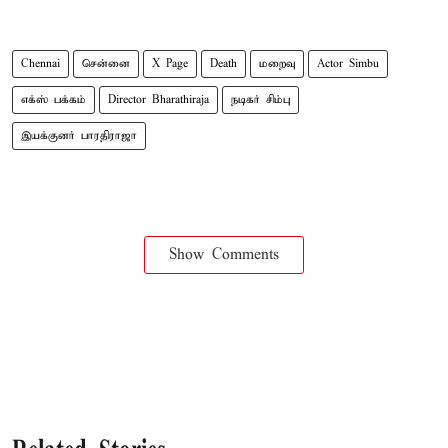
Chennai
சென்னை
X Page
Death
மறைவு
Actor Simbu
எக்ஸ் பக்கம்
Director Bharathiraja
நடிகர் சிம்பு
இயக்குனர் பாரதிராஜா
Show Comments