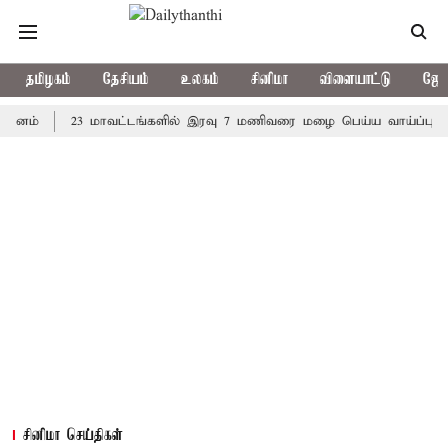
தமிழகம்
தேசியம்
உலகம்
சினிமா
விளையாட்டு
ஜோத
23 மாவட்டங்களில் இரவு 7 மணிவரை மழை பெய்ய வாய்ப்பு
கொரி
சினிமா செய்திகள்