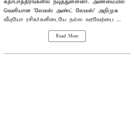
கதாபாத்திரங்களில் நடித்துள்ளனர். அண்மையில்
வெளியான 'லேடீஸ் அண்ட் லேடீஸ்' அறிமுக
வீடியோ ரசிகர்களிடையே நல்ல வரவேற்பை ...
Read More