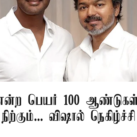
 என்ற பெயர் 100 ஆண்டுகள
நிற்கும்... விஷால் நெகிழ்ச்சி