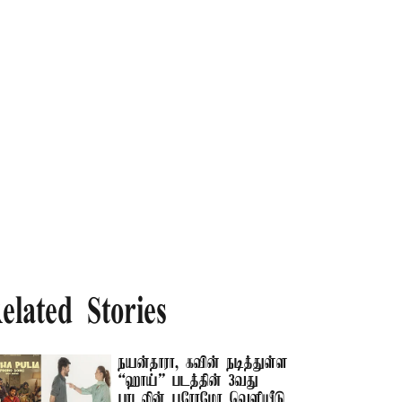
elated Stories
நயன்தாரா, கவின் நடித்துள்ள
“ஹாய்” படத்தின் 3வது
பாடலின் புரோமோ வெளியீடு