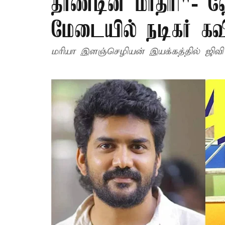
தாண்டின மாதிரி"- ஹ
மேடையில் நடிகர் கவ
மரியா இளஞ்செழியன் இயக்கத்தில் ஜிவி பி