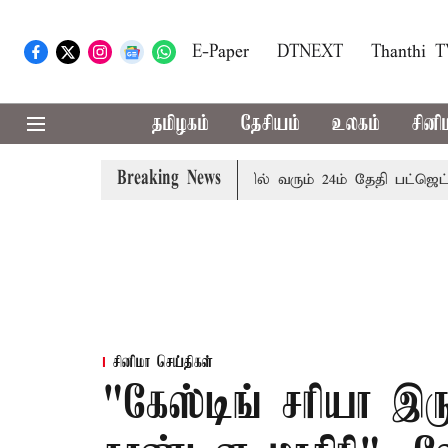
E-Paper
DTNEXT
Thanthi 
தமிழகம்
தேசியம்
உலகம்
சினி
Breaking News
கை
புதுச்சேரி சட்டசபையில் வரும் 24ம் தேதி பட்ஜெட் தாக்கல்
சினிமா செய்திகள்
"கேஸ்டிங் சரியா இர