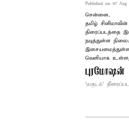
Published on
:
07 Aug 
சென்னை,
தமிழ் சினிமாவின
திரைப்படத்தை இய
நடித்துள்ள நிலைய
இசையமைத்துள்ள 
வெளியாக உள்ளத
புரமோஷன் ந
'மகுடம்' திரைப்பட