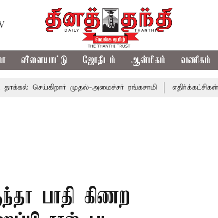
TV
மா
விளையாட்டு
ஜோதிடம்
ஆன்மிகம்
வணிகம்
 செய்கிறார் முதல்-அமைச்சர் ரங்கசாமி
எதிர்க்கட்சிகள் அமள
ுந்தா பாதி கிணற