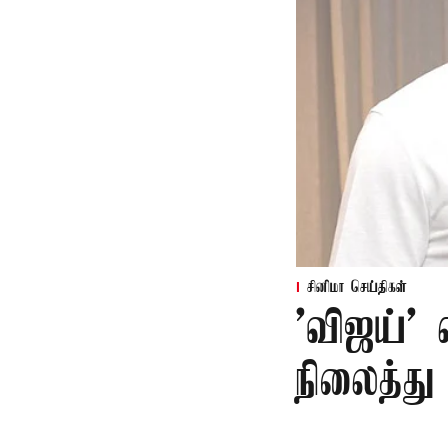
சினிமா செய்திகள்
'விஜய்'
நிலைத்து 