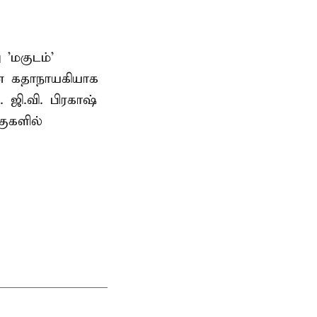
'மகுடம்'
யன் கதாநாயகியாக
. ஜி.வி. பிரகாஷ்
ுகளில்