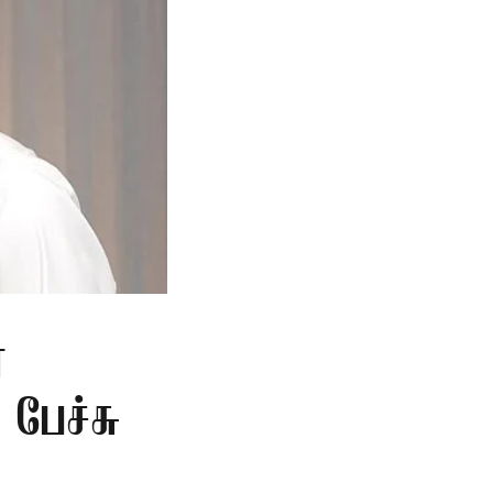
்
 பேச்சு