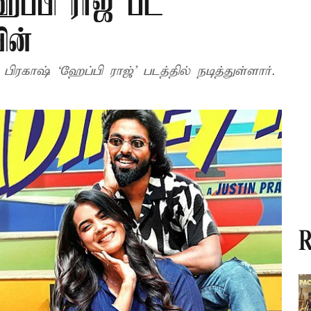
ேப்பி ராஜ் பட
ின்
ரகாஷ் ‘ஹேப்பி ராஜ்’ படத்தில் நடித்துள்ளார்.
R