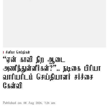
சினிமா செய்திகள்
“ஏன் காவி நிற ஆடை
அணிந்துள்ளீர்கள்?”.. நடிகை பிரியா
வாரியரிடம் செய்தியாளர் சர்ச்சை
கேள்வி
Published on
:
08 Aug 2026, 7:26 am