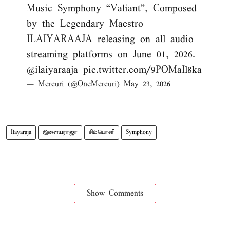
Music Symphony “Valiant”, Composed
by the Legendary Maestro
ILAIYARAAJA releasing on all audio
streaming platforms on June 01, 2026.
@ilaiyaraaja
pic.twitter.com/9POMaIl8ka
— Mercuri (@OneMercuri)
May 23, 2026
Ilayaraja
இளையராஜா
சிம்பொனி
Symphony
Show Comments