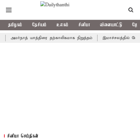
தமிழகம்
தேசியம்
உலகம்
சினிமா
விளையாட்டு
ஜோத
மர்நாத் யாத்திரை தற்காலிகமாக நிறுத்தம்
இமாச்சலத்தில் பேருந்து வி
சினிமா செய்திகள்