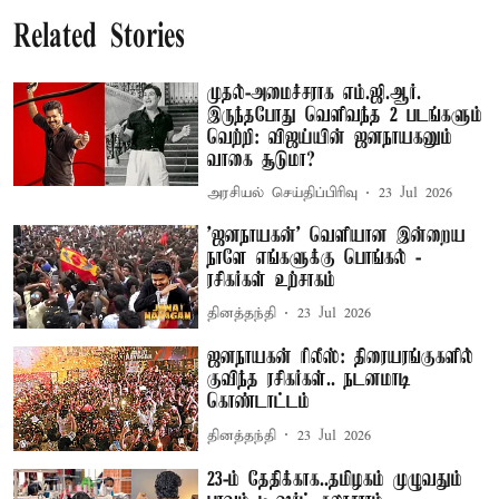
Related Stories
முதல்-அமைச்சராக எம்.ஜி.ஆர்.
இருந்தபோது வெளிவந்த 2 படங்களும்
வெற்றி: விஜய்யின் ஜனநாயகனும்
வாகை சூடுமா?
அரசியல் செய்திப்பிரிவு
23 Jul 2026
'ஜனநாயகன்' வெளியான இன்றைய
நாளே எங்களுக்கு பொங்கல் -
ரசிகர்கள் உற்சாகம்
தினத்தந்தி
23 Jul 2026
ஜனநாயகன் ரிலீஸ்: திரையரங்குகளில்
குவிந்த ரசிகர்கள்.. நடனமாடி
கொண்டாட்டம்
தினத்தந்தி
23 Jul 2026
23-ம் தேதிக்காக..தமிழகம் முழுவதும்