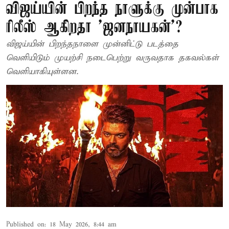
விஜய்யின் பிறந்த நாளுக்கு முன்பாக
ரிலீஸ் ஆகிறதா 'ஜனநாயகன்'?
விஜய்யின் பிறந்தநாளை முன்னிட்டு படத்தை
வெளியிடும் முயற்சி நடைபெற்று வருவதாக தகவல்கள்
வெளியாகியுள்ளன.
Published on
:
18 May 2026, 8:44 am