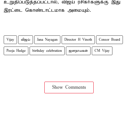
உறுதிப்படுத்தப்பட்டால், விஜய் ரசிகர்களுக்கு இது
இரட்டை கொண்டாட்டமாக அமையும்.
Vijay
விஜய்
Jana Nayagan
Director H Vinoth
Censor Board
Pooja Hedge
birthday celebration
ஜனநாயகன்
CM Vijay
Show Comments