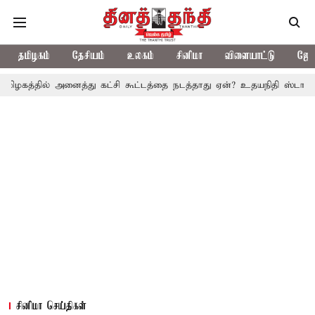
தமிழகம்
தேசியம்
உலகம்
சினிமா
விளையாட்டு
ஜோத
 அனைத்து கட்சி கூட்டத்தை நடத்தாது ஏன்? உதயநிதி ஸ்டாலின் கேள்வி
சினிமா செய்திகள்