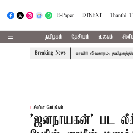
E-Paper
DTNEXT
Thanthi 
தமிழகம்
தேசியம்
உலகம்
சினி
Breaking News
்-அமைச்சர் விஜய் உரை
காவிரி விவகாரம்: தமிழகத்தில் அனைத
சினிமா செய்திகள்
'ஜனநாயகன்' பட லீக