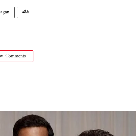
yagan
லீக்
ow Comments