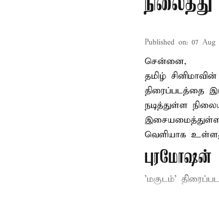
நிலைத்து 
Published on
:
07 Aug 
சென்னை,
தமிழ் சினிமாவின
திரைப்படத்தை இய
நடித்துள்ள நிலைய
இசையமைத்துள்ள 
வெளியாக உள்ளத
புரமோஷன் ந
'மகுடம்' திரைப்பட