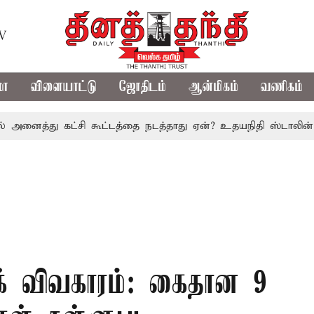
TV
மா
விளையாட்டு
ஜோதிடம்
ஆன்மிகம்
வணிகம்
்து கட்சி கூட்டத்தை நடத்தாது ஏன்? உதயநிதி ஸ்டாலின் கேள்வி
் விவகாரம்: கைதான 9