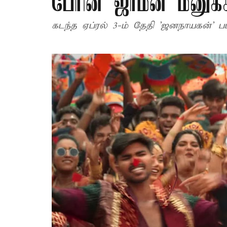
பேரின் ஜாமீன் மனுக
கடந்த ஏப்ரல் 3-ம் தேதி 'ஜனநாயகன்' 