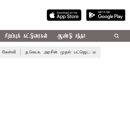
சிறப்புக் கட்டுரைகள்
ஆண்டு சந்தா
த.வெ.க. அரசின் முதல் பட்ஜெட்: மாற்றமா?, தடுமாற்றமா?