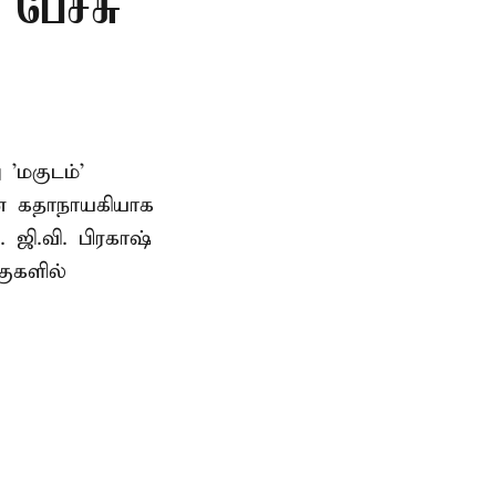
 பேச்சு
'மகுடம்'
யன் கதாநாயகியாக
. ஜி.வி. பிரகாஷ்
ுகளில்