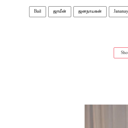
Bail
ஜாமீன்
ஜனநாயகன்
Janana
Sh