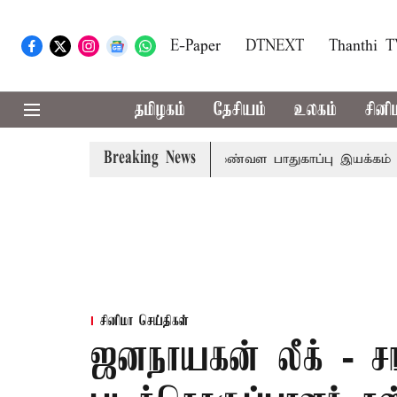
E-Paper
DTNEXT
Thanthi 
தமிழகம்
தேசியம்
உலகம்
சினி
Breaking News
ுகளுக்கு ரூ.600 கோடியில் மண்வள பாதுகாப்பு இயக்கம்
விவச
சினிமா செய்திகள்
ஜனநாயகன் லீக் - சங்