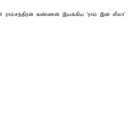
் ராம்சந்திரன் கண்ணன் இயக்கிய 'ராம் இன் லீலா' 
முழுவதும் திரையரங்குகளில் வெளியாக உள்ளது.
Read More