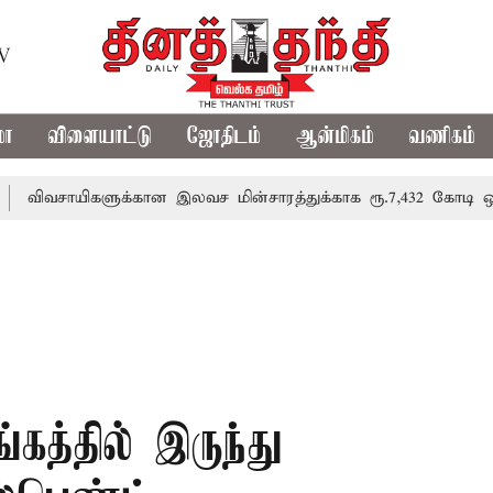
TV
மா
விளையாட்டு
ஜோதிடம்
ஆன்மிகம்
வணிகம்
ாயிகளுக்கான இலவச மின்சாரத்துக்காக ரூ.7,432 கோடி ஒதுக்கீடு;
கத்தில் இருந்து