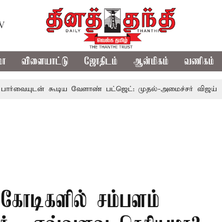
TV
மா
விளையாட்டு
ஜோதிடம்
ஆன்மிகம்
வணிகம்
் கூடிய வேளாண் பட்ஜெட்: முதல்-அமைச்சர் விஜய்
தமிழக 
க கோடிகளில் சம்பளம்