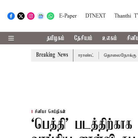
E-Paper
DTNEXT
Thanthi 
தமிழகம்
தேசியம்
உலகம்
சினி
Breaking News
சென்னை நீதிமன்றம் பிடிவாராண்ட்
தொலைநோக்கு பார்வையுடன
சினிமா செய்திகள்
‘பெத்தி’ படத்திற்கா