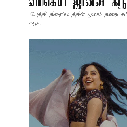
வாங்கிய ஜான்வி கபூ
‘பெத்தி’ திரைப்படத்தின் மூலம் தனது 
கபூர்.