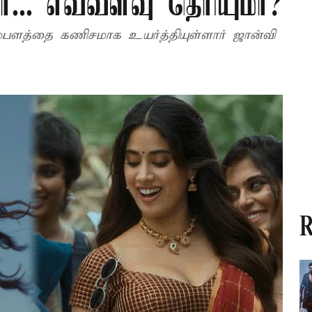
ர்... எவ்வளவு தெரியுமா?
சம்பளத்தை கணிசமாக உயர்த்தியுள்ளார் ஜான்வி
R