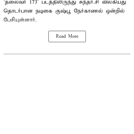
'தலைவர் 173' படத்திலிருந்து சுந்தர்.சி விலகியது
தொடர்பான நடிகை குஷ்பூ நேர்காணல் ஒன்றில்
பேசியுள்ளார்.
Read More