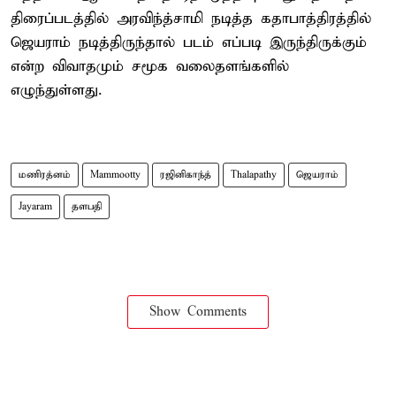
திரைப்படத்தில் அரவிந்த்சாமி நடித்த கதாபாத்திரத்தில்
ஜெயராம் நடித்திருந்தால் படம் எப்படி இருந்திருக்கும்
என்ற விவாதமும் சமூக வலைதளங்களில்
எழுந்துள்ளது.
மணிரத்னம்
Mammootty
ரஜினிகாந்த்
Thalapathy
ஜெயராம்
Jayaram
தளபதி
Show Comments