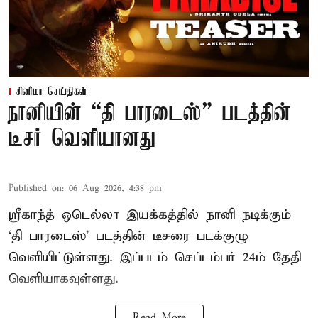
சினிமா செய்திகள்
நானியின் “தி பாரடைஸ்” படத்தின்
டீசர் வெளியானது
Published on
:
06 Aug 2026, 4:38 pm
ஸ்ரீகாந்த் ஒடெல்லா இயக்கத்தில் நானி நடிக்கும்
‘தி பாரடைஸ்’ படத்தின் டீசரை படக்குழு
வெளியிட்டுள்ளது. இப்படம் செப்டம்பர் 24ம் தேதி
வெளியாகவுள்ளது.
Read More