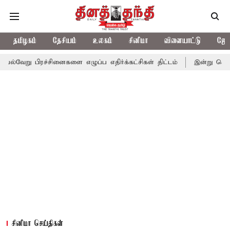
தமிழகம்
தேசியம்
உலகம்
சினிமா
விளையாட்டு
ஜோத
்சினைகளை எழுப்ப எதிர்க்கட்சிகள் திட்டம்
இன்று கொட்டப்போகும் க
சினிமா செய்திகள்