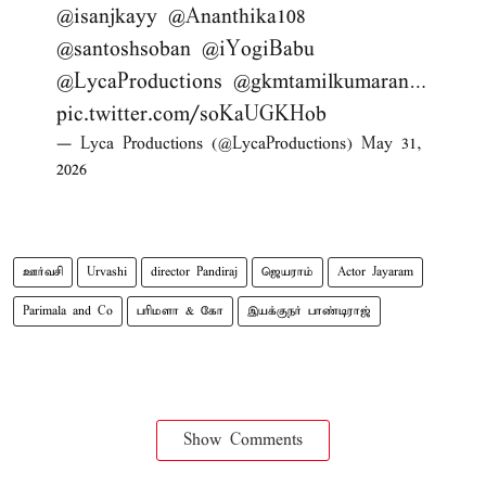
@isanjkayy
@Ananthika108
@santoshsoban
@iYogiBabu
@LycaProductions
@gkmtamilkumaran
…
pic.twitter.com/soKaUGKHob
— Lyca Productions (@LycaProductions)
May 31,
2026
ஊர்வசி
Urvashi
director Pandiraj
ஜெயராம்
Actor Jayaram
Parimala and Co
பரிமளா & கோ
இயக்குநர் பாண்டிராஜ்
Show Comments