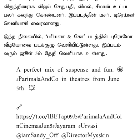
விருந்தினராக விஜய் சேதுபதி, விமல், சீமான் உட்பட
பலர் கலந்து கொண்டனர். இப்படத்தின் டீசர், டிரெய்லர்
வெளியாகி வைரலானது.
இந்த நிலையில், ‘பரிமளா & கோ’ படத்தின் புரோமோ
வீடியோவை படக்குழு வெளியிட்டுள்ளது. இப்படம்
வரும் ஜூன் 5ம் தேதி வெளியாக உள்ளது.
A perfect mix of suspense and fun. 🤩
#ParimalaAndCo
in theatres from June
5th. 💥
🔗
https://t.co/IBETap09J5
#ParimalaAndCoI
nCinemasJun5
#Jayaram
#Urvasi
@iamSandy_Off
@DirectorMysskin