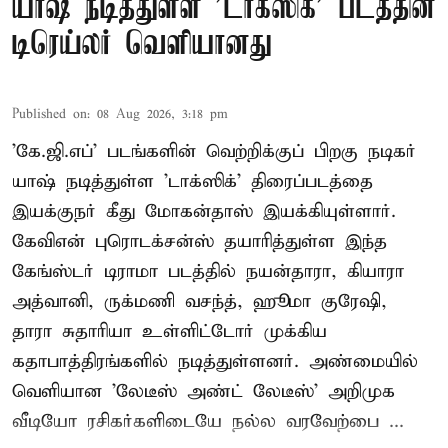
யாஷ் நடித்துள்ள 'டாக்‌ஸிக்' படத்தின்
டிரெய்லர் வெளியானது
Published on
:
08 Aug 2026, 3:18 pm
'கே.ஜி.எப்' படங்களின் வெற்றிக்குப் பிறகு நடிகர்
யாஷ் நடித்துள்ள 'டாக்ஸிக்' திரைப்படத்தை
இயக்குநர் கீது மோகன்தாஸ் இயக்கியுள்ளார்.
கேவிஎன் புரொடக்சன்ஸ் தயாரித்துள்ள இந்த
கேங்ஸ்டர் டிராமா படத்தில் நயன்தாரா, கியாரா
அத்வானி, ருக்மணி வசந்த், ஹூமா குரேஷி,
தாரா சுதாரியா உள்ளிட்டோர் முக்கிய
கதாபாத்திரங்களில் நடித்துள்ளனர். அண்மையில்
வெளியான 'லேடீஸ் அண்ட் லேடீஸ்' அறிமுக
வீடியோ ரசிகர்களிடையே நல்ல வரவேற்பை ...