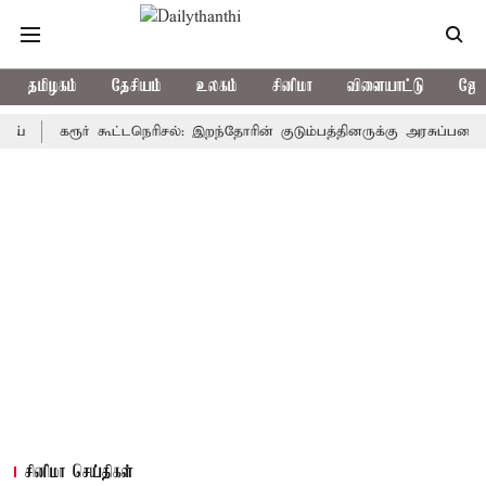
தமிழகம்
தேசியம்
உலகம்
சினிமா
விளையாட்டு
ஜோத
கரூர் கூட்டநெரிசல்: இறந்தோரின் குடும்பத்தினருக்கு அரசுப்பணி வழக்கு;
சினிமா செய்திகள்