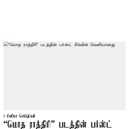
சினிமா செய்திகள்
“மொத ராத்திரி” படத்தின் பர்ஸ்ட்