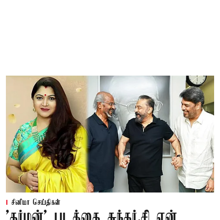
சினிமா செய்திகள்
'தர்மன்' படத்தை சுந்தர்.சி ஏன்