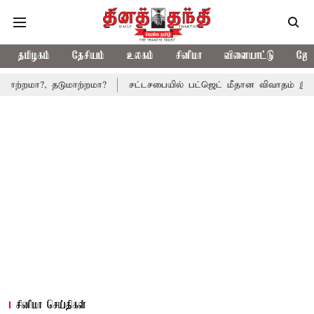
தமிழகம்
தேசியம்
உலகம்
சினிமா
விளையாட்டு
ஜோத
டுமாற்றமா?
சட்டசபையில் பட்ஜெட் மீதான விவாதம் இன்று தொடக்கம்: ப
சினிமா செய்திகள்