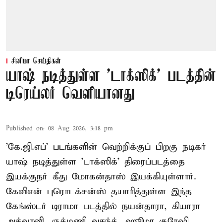
சினிமா செய்திகள்
யாஷ் நடித்துள்ள 'டாக்‌ஸிக்' படத்தின்
டிரெய்லர் வெளியானது
Published on
:
08 Aug 2026, 3:18 pm
'கே.ஜி.எப்' படங்களின் வெற்றிக்குப் பிறகு நடிகர்
யாஷ் நடித்துள்ள 'டாக்ஸிக்' திரைப்படத்தை
இயக்குநர் கீது மோகன்தாஸ் இயக்கியுள்ளார்.
கேவிஎன் புரொடக்சன்ஸ் தயாரித்துள்ள இந்த
கேங்ஸ்டர் டிராமா படத்தில் நயன்தாரா, கியாரா
அத்வானி, ருக்மணி வசந்த், ஹூமா குரேஷி,