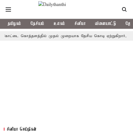
தமிழகம்
தேசியம்
உலகம்
சினிமா
விளையாட்டு
ஜோத
ட்டை கொத்தளத்தில் முதல் முறையாக தேசிய கொடி ஏற்றுகிறார், முதல்-அமை
சினிமா செய்திகள்