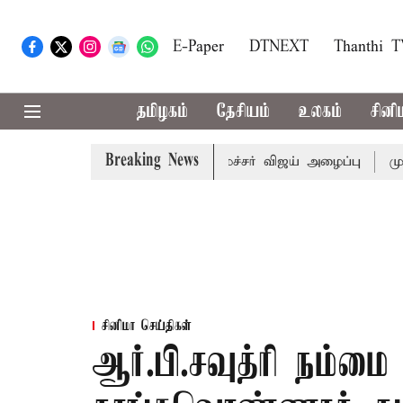
E-Paper
DTNEXT
Thanthi 
தமிழகம்
தேசியம்
உலகம்
சினி
Breaking News
் கூட்டத்துக்கு முதல்-அமைச்சர் விஜய் அழைப்பு
முன்னாள் அ
சினிமா செய்திகள்
ஆர்.பி.சவுத்ரி நம்மை 