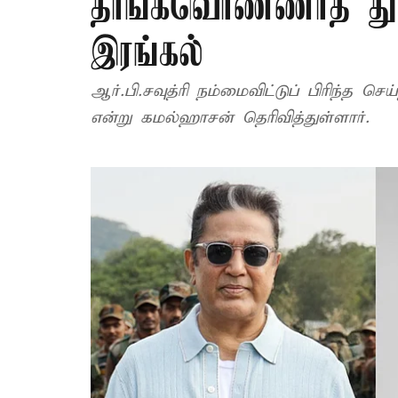
தாங்கவொண்ணாத் து
இரங்கல்
ஆர்.பி.சவுத்ரி நம்மைவிட்டுப் பிரிந்த ச
என்று கமல்ஹாசன் தெரிவித்துள்ளார்.