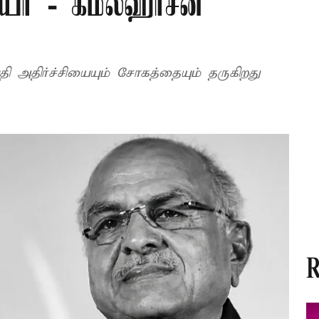
யர் - கமல்ஹாசன்
ெய்தி அதிர்ச்சியையும் சோகத்தையும் தருகிறது
R