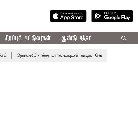
சிறப்புக் கட்டுரைகள்
ஆண்டு சந்தா
ொலைநோக்கு பார்வையுடன் கூடிய வேளாண் பட்ஜெட்: முதல்-அமை