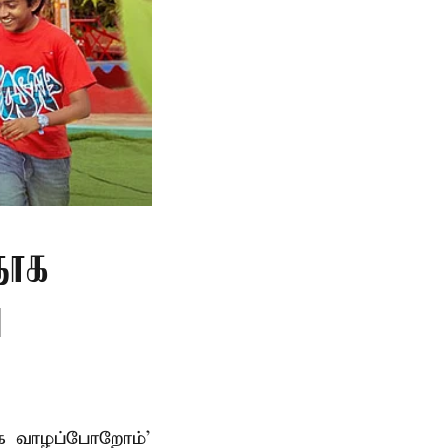
தாக
ு
ாக வாழப்போறோம்’