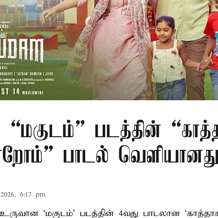
 “மகுடம்” படத்தின் “காத்
றோம்” பாடல் வெளியானத
2026, 6:17 pm
் உருவான ‘மகுடம்’ படத்தின் 4வது பாடலான ‘காத்த