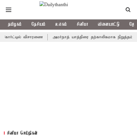
தமிழகம்
தேசியம்
உலகம்
சினிமா
விளையாட்டு
ஜோத
்ட்டில் விசாரணை
அமர்நாத் யாத்திரை தற்காலிகமாக நிறுத்தம்
இமாச
சினிமா செய்திகள்